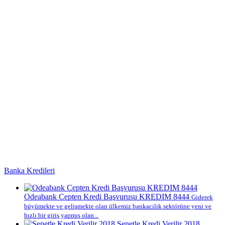
Banka Kredileri
Odeabank Cepten Kredi Başvurusu KREDIM 8444
Giderek
büyümekte ve gelişmekte olan ülkemiz bankacılık sektörüne yeni ve
hızlı bir giriş yapmış olan...
Senetle Kredi Verilir 2018