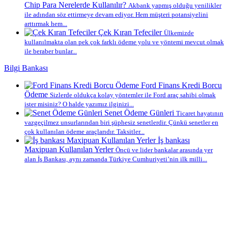
Chip Para Nerelerde Kullanılır?
Akbank yapmış olduğu yenilikler
ile adından söz ettirmeye devam ediyor. Hem müşteri potansiyelini
arttırmak hem...
Çek Kıran Tefeciler
Ülkemizde
kullanılmakta olan pek çok farklı ödeme yolu ve yöntemi mevcut olmak
ile beraber bunlar...
Bilgi Bankası
Ford Finans Kredi Borcu
Ödeme
Sizlerde oldukça kolay yöntemler ile Ford araç sahibi olmak
ister misiniz? O halde yazımız ilginizi...
Senet Ödeme Günleri
Ticaret hayatının
vazgeçilmez unsurlarından biri şüphesiz senetlerdir. Çünkü senetler en
çok kullanılan ödeme araçlarıdır. Taksitler...
İş bankası
Maxipuan Kullanılan Yerler
Öncü ve lider bankalar arasında yer
alan İş Bankası, aynı zamanda Türkiye Cumhuriyeti’nin ilk milli...