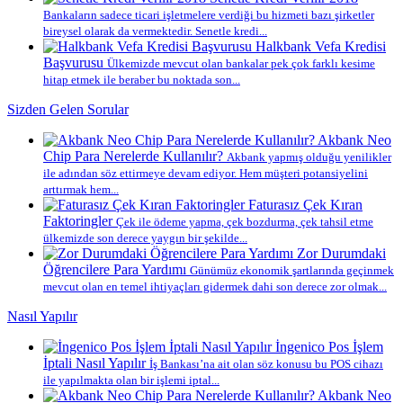
Bankaların sadece ticari işletmelere verdiği bu hizmeti bazı şirketler
bireysel olarak da vermektedir. Senetle kredi...
Halkbank Vefa Kredisi
Başvurusu
Ülkemizde mevcut olan bankalar pek çok farklı kesime
hitap etmek ile beraber bu noktada son...
Sizden Gelen Sorular
Akbank Neo
Chip Para Nerelerde Kullanılır?
Akbank yapmış olduğu yenilikler
ile adından söz ettirmeye devam ediyor. Hem müşteri potansiyelini
arttırmak hem...
Faturasız Çek Kıran
Faktoringler
Çek ile ödeme yapma, çek bozdurma, çek tahsil etme
ülkemizde son derece yaygın bir şekilde...
Zor Durumdaki
Öğrencilere Para Yardımı
Günümüz ekonomik şartlarında geçinmek
mevcut olan en temel ihtiyaçları gidermek dahi son derece zor olmak...
Nasıl Yapılır
İngenico Pos İşlem
İptali Nasıl Yapılır
İş Bankası’na ait olan söz konusu bu POS cihazı
ile yapılmakta olan bir işlemi iptal...
Akbank Neo