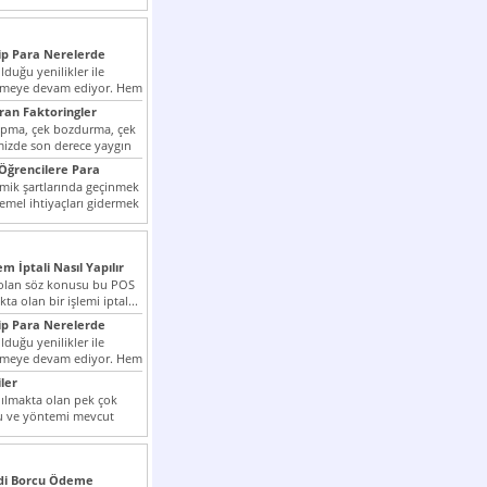
p Para Nerelerde
duğu yenilikler ile
irmeye devam ediyor. Hem
lini arttırmak hem...
ıran Faktoringler
apma, çek bozdurma, çek
mizde son derece yaygın
Öğrencilere Para
k şartlarında geçinmek
emel ihtiyaçları gidermek
zor olmak...
em İptali Nasıl Yapılır
t olan söz konusu bu POS
kta olan bir işlemi iptal...
p Para Nerelerde
duğu yenilikler ile
irmeye devam ediyor. Hem
lini arttırmak hem...
ler
ılmakta olan pek çok
lu ve yöntemi mevcut
 bunlar...
edi Borcu Ödeme