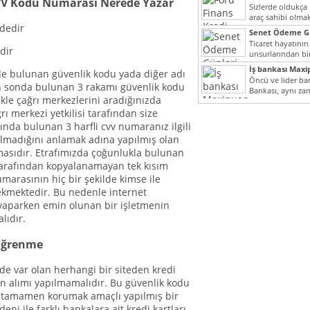
CVV Kodu Numarası Nerede Yazar
Sizlerde oldukça
araç sahibi olmak
yazımız ilginizi...
Senet Ödeme Gü
Ticaret hayatının
dir
unsurlarından bir
Çünkü senetler e
İş bankası Maxi
de bulunan güvenlik kodu yada diğer adı
araçlarıdır. Taksitl
Öncü ve lider ban
n sonda bulunan 3 rakamı güvenlik kodu
Bankası, aynı za
ikle çağrı merkezlerini aradığınızda
Cumhuriyeti’nin il
rı merkezi yetkilisi tarafından size
ında bulunan 3 harfli cvv numaranız ilgili
 olmadığını anlamak adına yapılmış olan
masıdır. Etrafımızda çoğunlukla bulunan
 tarafından kopyalanamayan tek kısım
umarasının hiç bir şekilde kimse ile
kmektedir. Bu nedenle internet
 yaparken emin olunan bir işletmenin
lıdır.
 Öğrenme
de var olan herhangi bir siteden kredi
ün alımı yapılmamalıdır. Bu güvenlik kodu
ni tamamen korumak amaçlı yapılmış bir
ni ile farklı bankalara ait kredi kartları