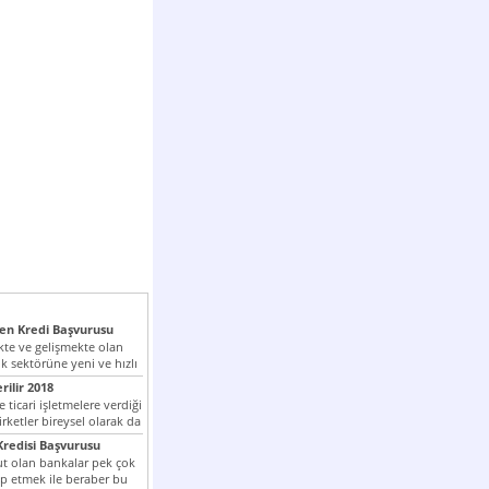
n Kredi Başvurusu
te ve gelişmekte olan
k sektörüne yeni ve hızlı
lan...
rilir 2018
 ticari işletmelere verdiği
irketler bireysel olarak da
tle kredi...
redisi Başvurusu
t olan bankalar pek çok
ap etmek ile beraber bu