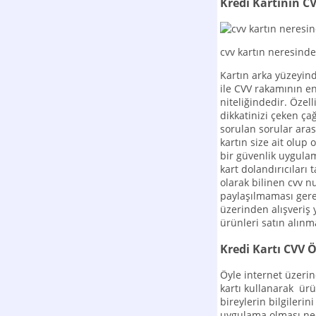
Kredi Kartının 
cvv kartın neresinde
Kartın arka yüzeyin
ile CVV rakamının e
niteliğindedir. Özell
dikkatinizi çeken çağ
sorulan sorular aras
kartın size ait olup
bir güvenlik uygula
kart dolandırıcıları
olarak bilinen cvv n
paylaşılmaması gere
üzerinden alışveriş
ürünleri satın alınma
Kredi Kartı CVV
Öyle internet üzerin
kartı kullanarak ür
bireylerin bilgileri
uygulama olması nede