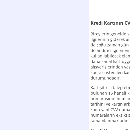
Kredi Kartının C
Bireylerin genelde 
ilgilerinin giderek a
da çoğu zaman gün 
dolandırıcılığı önl
kullanılabilecek ola
daha sanal kart uy
alışverişlerinden va
sonrası istenilen kar
durumundadır.
Kart şifresi talep et
bulunan 16 haneli k
numarasının hemen 
tarihini ve kartın a
kodu yani CVV numar
numaraların eksiksiz 
tamamlanmaktadır.