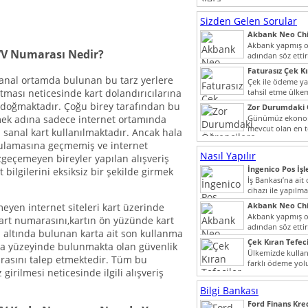
noktada son...
Sizden Gelen Sorular
Akbank Neo Chi
Kullanılır?
Akbank yapmış ol
VV Numarası Nedir?
adından söz ett
müşteri potansiye
Faturasız Çek K
sanal ortamda bulunan bu tarz yerlere
Çek ile ödeme y
rtması neticesinde kart dolandırıcılarına
tahsil etme ülke
bir şekilde...
doğmaktadır. Çoğu birey tarafından bu
Zor Durumdaki 
Yardımı
emek adına sadece internet ortamında
Günümüz ekonomi
mevcut olan en t
n sanal kart kullanılmaktadır. Ancak hala
dahi son derece 
gulamasına geçmemiş ve internet
Nasıl Yapılır
zgeçemeyen bireyler yapılan alışveriş
İngenico Pos İşl
t bilgilerini eksiksiz bir şekilde girmek
İş Bankası’na ai
cihazı ile yapılma
Akbank Neo Chi
meyen internet siteleri kart üzerinde
Kullanılır?
Akbank yapmış ol
art numarasını,kartın ön yüzünde kart
adından söz ett
altında bulunan karta ait son kullanma
müşteri potansiye
Çek Kıran Tefeci
rka yüzeyinde bulunmakta olan güvenlik
Ülkemizde kullan
asını talep etmektedir. Tüm bu
farklı ödeme yo
girilmesi neticesinde ilgili alışveriş
olmak ile beraber
Bilgi Bankası
Ford Finans Kr