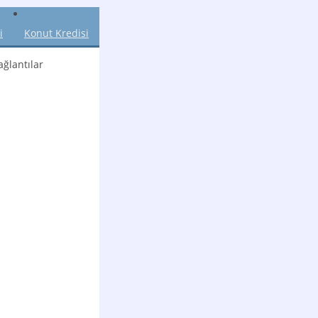
i
Konut Kredisi
ğlantılar