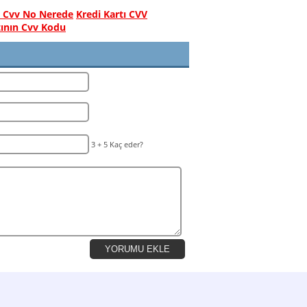
ı Cvv No Nerede
Kredi Kartı CVV
tının Cvv Kodu
3 + 5 Kaç eder?