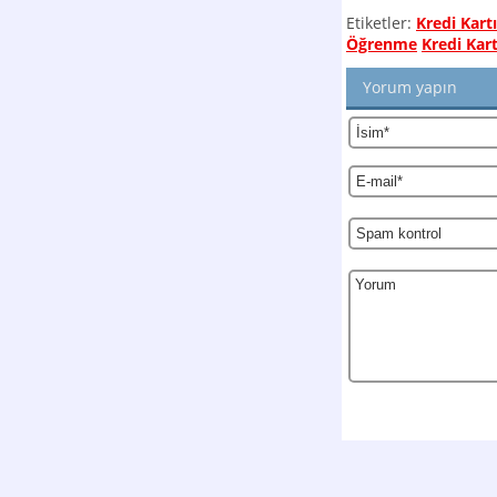
Etiketler:
Kredi Kart
Öğrenme
Kredi Kar
Yorum yapın