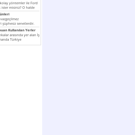
 kolay yöntemler ile Ford
 ister misiniz? O halde
nleri
 vazgeçilmez
i şüphesiz senetlerdir.
n çok kullanılan ödeme
puan Kullanılan Yerler
er...
kalar arasında yer alan İş
manda Türkiye
k milli...