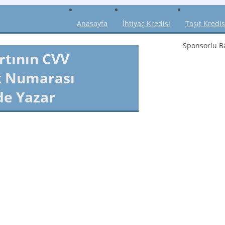
Anasayfa
İhtiyaç Kredisi
Taşıt Kredis
Sponsorlu Ba
rtının CVV
k Numarası
de Yazar