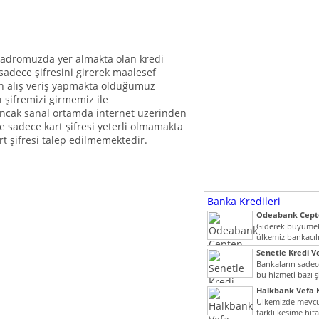
 kadromuzda yer almakta olan kredi
 sadece şifresini girerek maalesef
en alış veriş yapmakta olduğumuz
ı şifremizi girmemiz ile
Ancak sanal ortamda internet üzerinden
de sadece kart şifresi yeterli olmamakta
rt şifresi talep edilmemektedir.
Banka Kredileri
Odeabank Cepte
KREDIM 8444
Giderek büyümek
ülkemiz bankacılı
bir giriş yapmış o
Senetle Kredi Ve
Bankaların sadece
bu hizmeti bazı ş
vermektedir. Sene
Halkbank Vefa K
Ülkemizde mevcu
farklı kesime hit