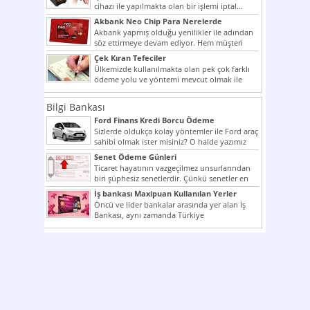
cihazı ile yapılmakta olan bir işlemi iptal...
Akbank Neo Chip Para Nerelerde
Kullanılır?
Akbank yapmış olduğu yenilikler ile adından
söz ettirmeye devam ediyor. Hem müşteri
potansiyelini arttırmak hem...
Çek Kıran Tefeciler
Ülkemizde kullanılmakta olan pek çok farklı
ödeme yolu ve yöntemi mevcut olmak ile
beraber bunlar...
Bilgi Bankası
Ford Finans Kredi Borcu Ödeme
Sizlerde oldukça kolay yöntemler ile Ford araç
sahibi olmak ister misiniz? O halde yazımız
ilginizi...
Senet Ödeme Günleri
Ticaret hayatının vazgeçilmez unsurlarından
biri şüphesiz senetlerdir. Çünkü senetler en
çok kullanılan ödeme araçlarıdır. Taksitler...
İş bankası Maxipuan Kullanılan Yerler
Öncü ve lider bankalar arasında yer alan İş
Bankası, aynı zamanda Türkiye
Cumhuriyeti’nin ilk milli...