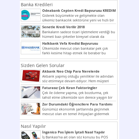
Banka Kredileri
Odeabank Cepten Kredi Başvurusu KREDIM
8444
Giderek büyümekte ve gelişmekte olan
ülkemiz bankacılık sektörüne yeni ve hızlı bir
giriş yapmış olan...
Senetle Kredi Verilir 2018
Bankaların sadece ticari işletmelere verdiği bu
hizmeti bazı şirketler bireysel olarak da
vermektedir. Senetle kredi...
Halkbank Vefa Kredisi Başvurusu
Ülkemizde mevcut olan bankalar pek çok
farklı kesime hitap etmek ile beraber bu
noktada son...
Sizden Gelen Sorular
Akbank Neo Chip Para Nerelerde
Kullanılır?
Akbank yapmış olduğu yenilikler ile adından
söz ettirmeye devam ediyor. Hem müşteri
potansiyelini arttırmak hem...
Faturasız Çek Kıran Faktoringler
Çek ile ödeme yapma, çek bozdurma, çek
tahsil etme ülkemizde son derece yaygın bir
şekilde...
Zor Durumdaki Öğrencilere Para Yardımı
Günümüz ekonomik şartlarında geçinmek
mevcut olan en temel ihtiyaçları gidermek
dahi son derece zor olmak...
Nasıl Yapılır
İngenico Pos İşlem İptali Nasıl Yapılır
İş Bankası’na ait olan söz konusu bu POS