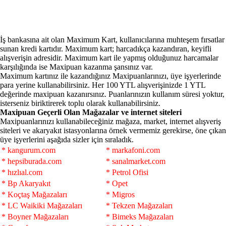
İş bankasına ait olan Maximum Kart, kullanıcılarına muhteşem fırsatlar
sunan kredi kartıdır. Maximum kart; harcadıkça kazandıran, keyifli
alışverişin adresidir. Maximum kart ile yapmış olduğunuz harcamalar
karşılığında ise Maxipuan kazanma şansınız var.
Maximum kartınız ile kazandığınız Maxipuanlarınızı, üye işyerlerinde
para yerine kullanabilirsiniz. Her 100 YTL alışverişinizde 1 YTL
değerinde maxipuan kazanırsınız. Puanlarınızın kullanım süresi yoktur,
isterseniz biriktirerek toplu olarak kullanabilirsiniz.
Maxipuan Geçerli Olan Mağazalar ve internet siteleri
Maxipuanlarınızı kullanabileceğiniz mağaza, market, internet alışveriş
siteleri ve akaryakıt istasyonlarına örnek vermemiz gerekirse, öne çıkan
üye işyerlerini aşağıda sizler için sıraladık.
* kangurum.com
* markafoni.com
* hepsiburada.com
* sanalmarket.com
* hızlıal.com
* Petrol Ofisi
* Bp Akaryakıt
* Opet
* Koçtaş Mağazaları
* Migros
* LC Waikiki Mağazaları
* Tekzen Mağazaları
* Boyner Mağazaları
* Bimeks Mağazaları