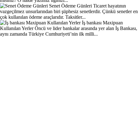
misiniz? O halde yazımız ilginizi...
Senet Ödeme Günleri
Ticaret hayatının
vazgeçilmez unsurlarından biri şüphesiz senetlerdir. Çünkü senetler en
çok kullanılan ödeme araçlarıdır. Taksitler...
İş bankası Maxipuan
Kullanılan Yerler
Öncü ve lider bankalar arasında yer alan İş Bankası,
aynı zamanda Türkiye Cumhuriyeti’nin ilk milli...