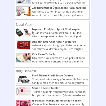
tahsil etme ülkemizde son derece yaygın bir
şekilde...
Zor Durumdaki Öğrencilere Para Yardımı
Günümüz ekonomik şartlarında geçinmek
mevcut olan en temel ihtiyaçları gidermek
dahi son derece zor olmak...
Nasıl Yapılır
İngenico Pos İşlem İptali Nasıl Yapılır
İş Bankası’na ait olan söz konusu bu POS
cihazı ile yapılmakta olan bir işlemi iptal...
Akbank Neo Chip Para Nerelerde
Kullanılır?
Akbank yapmış olduğu yenilikler ile adından
söz ettirmeye devam ediyor. Hem müşteri
potansiyelini arttırmak hem...
Çek Kıran Tefeciler
Ülkemizde kullanılmakta olan pek çok farklı
ödeme yolu ve yöntemi mevcut olmak ile
beraber bunlar...
Bilgi Bankası
Ford Finans Kredi Borcu Ödeme
Sizlerde oldukça kolay yöntemler ile Ford araç
sahibi olmak ister misiniz? O halde yazımız
ilginizi...
Senet Ödeme Günleri
Ticaret hayatının vazgeçilmez unsurlarından
biri şüphesiz senetlerdir. Çünkü senetler en
çok kullanılan ödeme araçlarıdır. Taksitler...
İş bankası Maxipuan Kullanılan Yerler
Öncü ve lider bankalar arasında yer alan İş