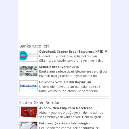
Banka Kredileri
Odeabank Cepten Kredi Başvurusu KREDIM
8444
Giderek büyümekte ve gelişmekte olan
ülkemiz bankacılık sektörüne yeni ve hızlı bir
giriş yapmış olan...
Senetle Kredi Verilir 2018
Bankaların sadece ticari işletmelere verdiği bu
hizmeti bazı şirketler bireysel olarak da
vermektedir. Senetle kredi...
Halkbank Vefa Kredisi Başvurusu
Ülkemizde mevcut olan bankalar pek çok
farklı kesime hitap etmek ile beraber bu
noktada son...
Sizden Gelen Sorular
Akbank Neo Chip Para Nerelerde
Kullanılır?
Akbank yapmış olduğu yenilikler ile adından
söz ettirmeye devam ediyor. Hem müşteri
potansiyelini arttırmak hem...
Faturasız Çek Kıran Faktoringler
Çek ile ödeme yapma, çek bozdurma, çek