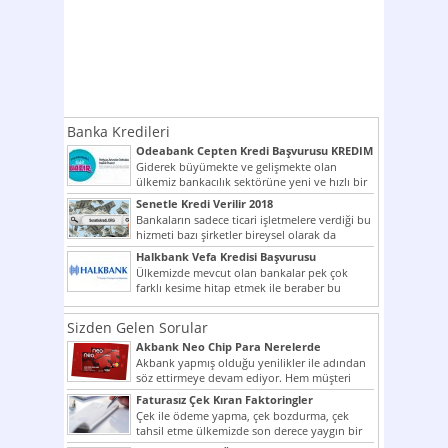
Banka Kredileri
Odeabank Cepten Kredi Başvurusu KREDIM
8444
Giderek büyümekte ve gelişmekte olan
ülkemiz bankacılık sektörüne yeni ve hızlı bir
giriş yapmış olan...
Senetle Kredi Verilir 2018
Bankaların sadece ticari işletmelere verdiği bu
hizmeti bazı şirketler bireysel olarak da
vermektedir. Senetle kredi...
Halkbank Vefa Kredisi Başvurusu
Ülkemizde mevcut olan bankalar pek çok
farklı kesime hitap etmek ile beraber bu
noktada son...
Sizden Gelen Sorular
Akbank Neo Chip Para Nerelerde
Kullanılır?
Akbank yapmış olduğu yenilikler ile adından
söz ettirmeye devam ediyor. Hem müşteri
potansiyelini arttırmak hem...
Faturasız Çek Kıran Faktoringler
Çek ile ödeme yapma, çek bozdurma, çek
tahsil etme ülkemizde son derece yaygın bir
şekilde...