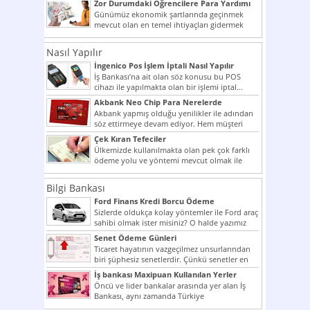
Zor Durumdaki Öğrencilere Para Yardımı
Günümüz ekonomik şartlarında geçinmek
mevcut olan en temel ihtiyaçları gidermek
dahi son derece zor olmak...
Nasıl Yapılır
İngenico Pos İşlem İptali Nasıl Yapılır
İş Bankası’na ait olan söz konusu bu POS
cihazı ile yapılmakta olan bir işlemi iptal...
Akbank Neo Chip Para Nerelerde
Kullanılır?
Akbank yapmış olduğu yenilikler ile adından
söz ettirmeye devam ediyor. Hem müşteri
potansiyelini arttırmak hem...
Çek Kıran Tefeciler
Ülkemizde kullanılmakta olan pek çok farklı
ödeme yolu ve yöntemi mevcut olmak ile
beraber bunlar...
Bilgi Bankası
Ford Finans Kredi Borcu Ödeme
Sizlerde oldukça kolay yöntemler ile Ford araç
sahibi olmak ister misiniz? O halde yazımız
ilginizi...
Senet Ödeme Günleri
Ticaret hayatının vazgeçilmez unsurlarından
biri şüphesiz senetlerdir. Çünkü senetler en
çok kullanılan ödeme araçlarıdır. Taksitler...
İş bankası Maxipuan Kullanılan Yerler
Öncü ve lider bankalar arasında yer alan İş
Bankası, aynı zamanda Türkiye
Cumhuriyeti’nin ilk milli...