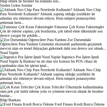
hitap etmek ile beraber bu noktada son...
Sizden Gelen Sorular
Akbank Neo Chip
Para Nerelerde Kullanılır?
Akbank yapmış olduğu yenilikler ile
adından söz ettirmeye devam ediyor. Hem müşteri potansiyelini
arttırmak hem...
Faturasız Çek Kıran Faktoringler
Çek ile ödeme yapma, çek bozdurma, çek tahsil etme ülkemizde son
derece yaygın bir şekilde...
Zor Durumdaki
Öğrencilere Para Yardımı
Günümüz ekonomik şartlarında geçinmek
mevcut olan en temel ihtiyaçları gidermek dahi son derece zor olmak...
Nasıl Yapılır
İngenico Pos İşlem İptali
Nasıl Yapılır
İş Bankası’na ait olan söz konusu bu POS cihazı ile
yapılmakta olan bir işlemi iptal...
Akbank Neo Chip
Para Nerelerde Kullanılır?
Akbank yapmış olduğu yenilikler ile
adından söz ettirmeye devam ediyor. Hem müşteri potansiyelini
arttırmak hem...
Çek Kıran Tefeciler
Ülkemizde kullanılmakta
olan pek çok farklı ödeme yolu ve yöntemi mevcut olmak ile beraber
bunlar...
Bilgi Bankası
Ford Finans Kredi Borcu Ödeme