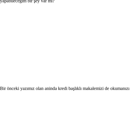
yapabileceğim bir şey var mı?
Bir önceki yazımız olan
aninda kredi
başlıklı makalemizi de okumanızı 