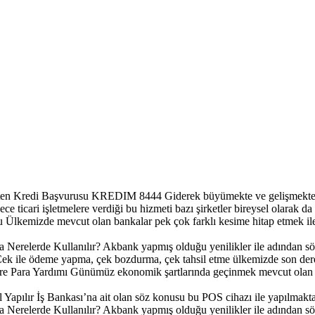
ten Kredi Başvurusu KREDIM 8444
Giderek büyümekte ve gelişmekte o
ce ticari işletmelere verdiği bu hizmeti bazı şirketler bireysel olarak da
u
Ülkemizde mevcut olan bankalar pek çok farklı kesime hitap etmek ile
Nerelerde Kullanılır?
Akbank yapmış olduğu yenilikler ile adından sö
ek ile ödeme yapma, çek bozdurma, çek tahsil etme ülkemizde son derec
e Para Yardımı
Günümüz ekonomik şartlarında geçinmek mevcut olan en
 Yapılır
İş Bankası’na ait olan söz konusu bu POS cihazı ile yapılmakta o
Nerelerde Kullanılır?
Akbank yapmış olduğu yenilikler ile adından sö