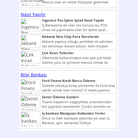
mevcut olan en temel ihtiyaçları gidermek
dahi son derece zor olmak...
Nasıl Yapılır
İngenico Pos İşlem İptali Nasıl Yapılır
İş Bankası’na ait olan söz konusu bu POS
cihazı ile yapılmakta olan bir işlemi iptal...
Akbank Neo Chip Para Nerelerde
Kullanılır?
Akbank yapmış olduğu yenilikler ile adından
söz ettirmeye devam ediyor. Hem müşteri
potansiyelini arttırmak hem...
Çek Kıran Tefeciler
Ülkemizde kullanılmakta olan pek çok farklı
ödeme yolu ve yöntemi mevcut olmak ile
beraber bunlar...
Bilgi Bankası
Ford Finans Kredi Borcu Ödeme
Sizlerde oldukça kolay yöntemler ile Ford araç
sahibi olmak ister misiniz? O halde yazımız
ilginizi...
Senet Ödeme Günleri
Ticaret hayatının vazgeçilmez unsurlarından
biri şüphesiz senetlerdir. Çünkü senetler en
çok kullanılan ödeme araçlarıdır. Taksitler...
İş bankası Maxipuan Kullanılan Yerler
Öncü ve lider bankalar arasında yer alan İş
Bankası, aynı zamanda Türkiye
Cumhuriyeti’nin ilk milli...