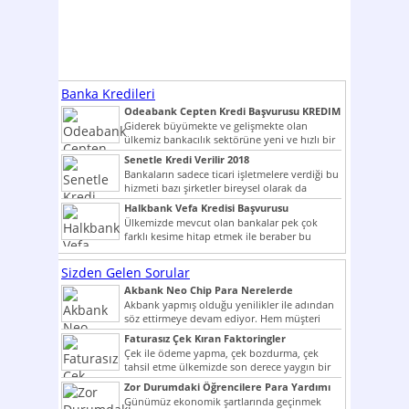
Banka Kredileri
Odeabank Cepten Kredi Başvurusu KREDIM
8444
Giderek büyümekte ve gelişmekte olan
ülkemiz bankacılık sektörüne yeni ve hızlı bir
giriş yapmış olan...
Senetle Kredi Verilir 2018
Bankaların sadece ticari işletmelere verdiği bu
hizmeti bazı şirketler bireysel olarak da
vermektedir. Senetle kredi...
Halkbank Vefa Kredisi Başvurusu
Ülkemizde mevcut olan bankalar pek çok
farklı kesime hitap etmek ile beraber bu
noktada son...
Sizden Gelen Sorular
Akbank Neo Chip Para Nerelerde
Kullanılır?
Akbank yapmış olduğu yenilikler ile adından
söz ettirmeye devam ediyor. Hem müşteri
potansiyelini arttırmak hem...
Faturasız Çek Kıran Faktoringler
Çek ile ödeme yapma, çek bozdurma, çek
tahsil etme ülkemizde son derece yaygın bir
şekilde...
Zor Durumdaki Öğrencilere Para Yardımı
Günümüz ekonomik şartlarında geçinmek