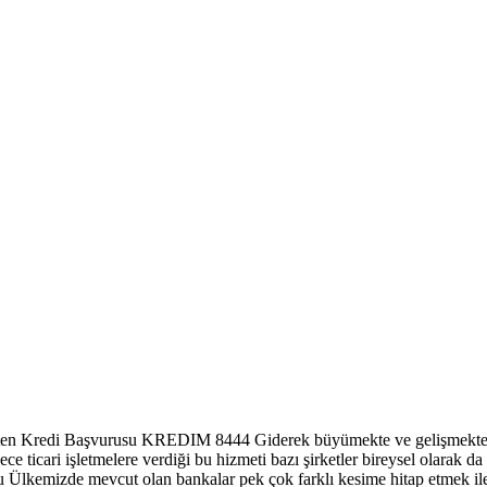
ten Kredi Başvurusu KREDIM 8444
Giderek büyümekte ve gelişmekte o
ce ticari işletmelere verdiği bu hizmeti bazı şirketler bireysel olarak da
u
Ülkemizde mevcut olan bankalar pek çok farklı kesime hitap etmek ile