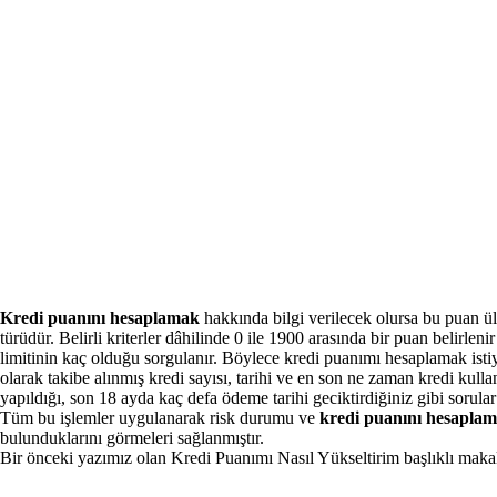
Kredi puanını hesaplamak
hakkında bilgi verilecek olursa bu puan ül
türüdür. Belirli kriterler dâhilinde 0 ile 1900 arasında bir puan belirle
limitinin kaç olduğu sorgulanır. Böylece kredi puanımı hesaplamak ist
olarak takibe alınmış kredi sayısı, tarihi ve en son ne zaman kredi kull
yapıldığı, son 18 ayda kaç defa ödeme tarihi geciktirdiğiniz gibi sorul
Tüm bu işlemler uygulanarak risk durumu ve
kredi puanını hesapla
bulunduklarını görmeleri sağlanmıştır.
Bir önceki yazımız olan
Kredi Puanımı Nasıl Yükseltirim
başlıklı maka