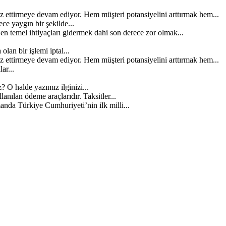
z ettirmeye devam ediyor. Hem müşteri potansiyelini arttırmak hem...
e yaygın bir şekilde...
 temel ihtiyaçları gidermek dahi son derece zor olmak...
lan bir işlemi iptal...
z ettirmeye devam ediyor. Hem müşteri potansiyelini arttırmak hem...
ar...
? O halde yazımız ilginizi...
anılan ödeme araçlarıdır. Taksitler...
anda Türkiye Cumhuriyeti’nin ilk milli...