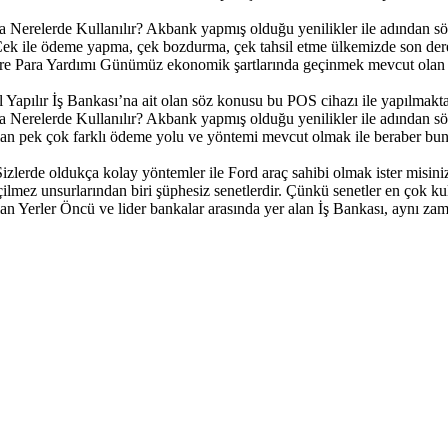
Nerelerde Kullanılır?
Akbank yapmış olduğu yenilikler ile adından sö
ek ile ödeme yapma, çek bozdurma, çek tahsil etme ülkemizde son derec
e Para Yardımı
Günümüz ekonomik şartlarında geçinmek mevcut olan en
 Yapılır
İş Bankası’na ait olan söz konusu bu POS cihazı ile yapılmakta o
Nerelerde Kullanılır?
Akbank yapmış olduğu yenilikler ile adından sö
an pek çok farklı ödeme yolu ve yöntemi mevcut olmak ile beraber bunl
Sizlerde oldukça kolay yöntemler ile Ford araç sahibi olmak ister misiniz
ilmez unsurlarından biri şüphesiz senetlerdir. Çünkü senetler en çok kull
an Yerler
Öncü ve lider bankalar arasında yer alan İş Bankası, aynı zam