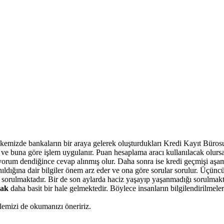
kemizde bankaların bir araya gelerek oluşturdukları Kredi Kayıt Bürosu
nir ve buna göre işlem uygulanır. Puan hesaplama aracı kullanılacak olurs
iyorum dendiğince cevap alınmış olur. Daha sonra ise kredi geçmişi aş
anıldığına dair bilgiler önem arz eder ve ona göre sorular sorulur. Üçünc
ar sorulmaktadır. Bir de son aylarda haciz yaşayıp yaşanmadığı sorulmakt
mak
daha basit bir hale gelmektedir. Böylece insanların bilgilendirilmeler
lemizi de okumanızı öneririz.