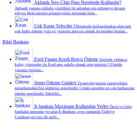
Akbank Neo Chip Para Nerelerde Kullanılır?
Akbank yapmış olduğu yenilikler ile adından söz ettirmeye devam
ediyor. Hem müşteri potansiyelini arttırmak hem...
Çek Kıran Tefeciler
Ülkemizde kullanılmakta olan pek
çok farklı ödeme yolu ve yöntemi mevcut olmak ile beraber bunlar...
Bilgi Bankası
Ford Finans Kredi Borcu Ödeme
Sizlerde oldukça
kolay yöntemler ile Ford araç sahibi olmak ister misiniz? O halde
yazımız ilginizi...
Senet Ödeme Günleri
Ticaret hayatının vazgeçilmez
unsurlarından biri şüphesiz senetlerdir. Çünkü senetler en çok kullanılan
ödeme araçlarıdır. Taksitler...
İş bankası Maxipuan Kullanılan Yerler
Öncü ve lider
bankalar arasında yer alan İş Bankası, aynı zamanda Türkiye
Cumhuriyeti’nin ilk milli...