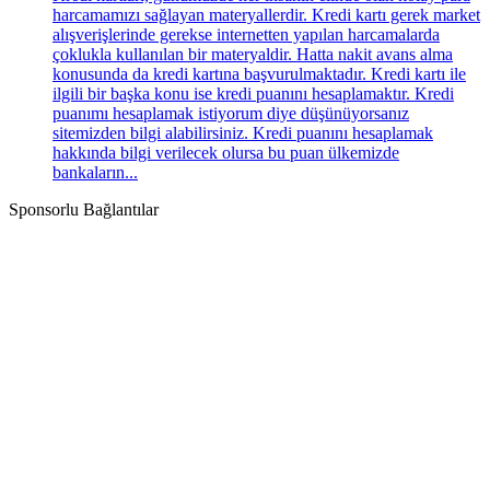
harcamamızı sağlayan materyallerdir. Kredi kartı gerek market
alışverişlerinde gerekse internetten yapılan harcamalarda
çoklukla kullanılan bir materyaldir. Hatta nakit avans alma
konusunda da kredi kartına başvurulmaktadır. Kredi kartı ile
ilgili bir başka konu ise kredi puanını hesaplamaktır. Kredi
puanımı hesaplamak istiyorum diye düşünüyorsanız
sitemizden bilgi alabilirsiniz. Kredi puanını hesaplamak
hakkında bilgi verilecek olursa bu puan ülkemizde
bankaların...
Sponsorlu Bağlantılar