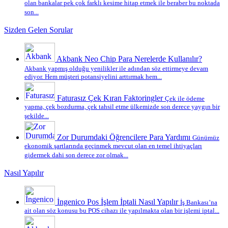
olan bankalar pek çok farklı kesime hitap etmek ile beraber bu noktada
son...
Sizden Gelen Sorular
Akbank Neo Chip Para Nerelerde Kullanılır?
Akbank yapmış olduğu yenilikler ile adından söz ettirmeye devam
ediyor. Hem müşteri potansiyelini arttırmak hem...
Faturasız Çek Kıran Faktoringler
Çek ile ödeme
yapma, çek bozdurma, çek tahsil etme ülkemizde son derece yaygın bir
şekilde...
Zor Durumdaki Öğrencilere Para Yardımı
Günümüz
ekonomik şartlarında geçinmek mevcut olan en temel ihtiyaçları
gidermek dahi son derece zor olmak...
Nasıl Yapılır
İngenico Pos İşlem İptali Nasıl Yapılır
İş Bankası’na
ait olan söz konusu bu POS cihazı ile yapılmakta olan bir işlemi iptal...