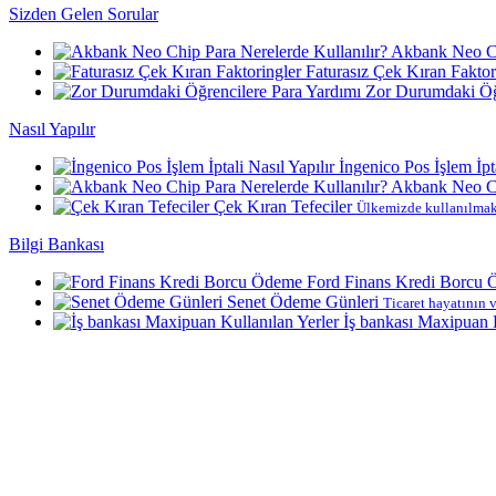
Sizden Gelen Sorular
Akbank Neo Ch
Faturasız Çek Kıran Faktor
Zor Durumdaki Öğr
Nasıl Yapılır
İngenico Pos İşlem İpta
Akbank Neo Ch
Çek Kıran Tefeciler
Ülkemizde kullanılmakt
Bilgi Bankası
Ford Finans Kredi Borcu
Senet Ödeme Günleri
Ticaret hayatının v
İş bankası Maxipuan K