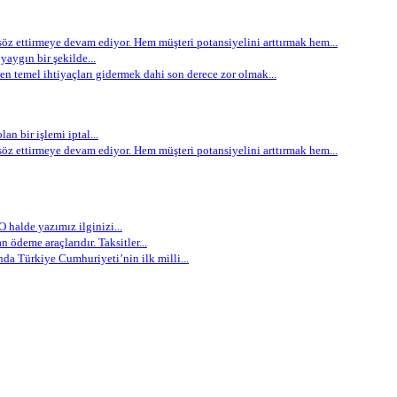
öz ettirmeye devam ediyor. Hem müşteri potansiyelini arttırmak hem...
aygın bir şekilde...
 temel ihtiyaçları gidermek dahi son derece zor olmak...
an bir işlemi iptal...
öz ettirmeye devam ediyor. Hem müşteri potansiyelini arttırmak hem...
 halde yazımız ilginizi...
 ödeme araçlarıdır. Taksitler...
nda Türkiye Cumhuriyeti’nin ilk milli...