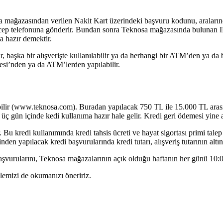
 mağazasından verilen Nakit Kart üzerindeki başvuru kodunu, araların
e cep telefonuna gönderir. Bundan sonra Teknosa mağazasında bulunan
 hazır demektir.
, başka bir alışverişte kullanılabilir ya da herhangi bir ATM’den ya da b
besi’nden ya da ATM’lerden yapılabilir.
bilir (www.teknosa.com). Buradan yapılacak 750 TL ile 15.000 TL arası
ç gün içinde kedi kullanıma hazır hale gelir. Kredi geri ödemesi yine ay
r. Bu kredi kullanımında kredi tahsis ücreti ve hayat sigortası primi tal
en yapılacak kredi başvurularında kredi tutarı, alışveriş tutarının altı
rularını, Teknosa mağazalarının açık olduğu haftanın her günü 10:00 il
lemizi de okumanızı öneririz.