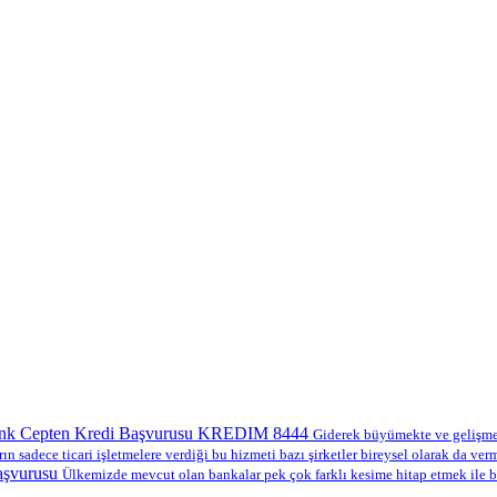
nk Cepten Kredi Başvurusu KREDIM 8444
Giderek büyümekte ve gelişmekt
ın sadece ticari işletmelere verdiği bu hizmeti bazı şirketler bireysel olarak da verm
aşvurusu
Ülkemizde mevcut olan bankalar pek çok farklı kesime hitap etmek ile b