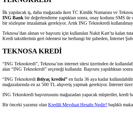
İlk yapılacak iş, daha mağazada iken TC Kimlik Numarası ve Teknosa
ING Bank
bir değerlendirme yaptıktan sonra, onay kodunu SMS il
bir sözleşme imzalamak gerekiyor. Artık ING Teknokredi kullanılmaya
Teknosa’dan alınan ve başvuru için kullanılan Nakit Kart’ta kalan tutar
Kredi taksitlerinin geri ödemesi ise herhangi bir şubeden, İnternet Şu
TEKNOSA KREDİ
“ING Teknokredi”, Teknosa’nın internet sitesi üzerinden de kullanıla
alan “ING Teknokredi” seçeneği kullanılır. Başvuru yapıldıktan sonra ü
“ING Teknokredi
ihtiyaç kredisi”
en fazla 36 aya kadar kullanılabili
mağazalarında en az 500 TL alışveriş yapmak gerekiyor. İnternet üzerind
ING Teknokredi başvurusunu mağazadan yapacak müşteriler, kredi başvu
Bir önceki yazımız olan
Kredili Mevduat Hesabı Nedir?
başlıklı maka