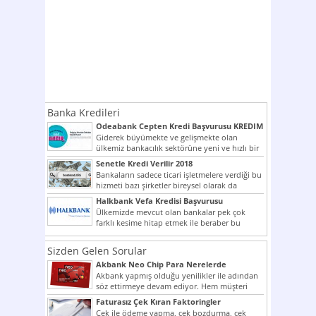
Banka Kredileri
Odeabank Cepten Kredi Başvurusu KREDIM
8444
Giderek büyümekte ve gelişmekte olan
ülkemiz bankacılık sektörüne yeni ve hızlı bir
giriş yapmış olan...
Senetle Kredi Verilir 2018
Bankaların sadece ticari işletmelere verdiği bu
hizmeti bazı şirketler bireysel olarak da
vermektedir. Senetle kredi...
Halkbank Vefa Kredisi Başvurusu
Ülkemizde mevcut olan bankalar pek çok
farklı kesime hitap etmek ile beraber bu
noktada son...
Sizden Gelen Sorular
Akbank Neo Chip Para Nerelerde
Kullanılır?
Akbank yapmış olduğu yenilikler ile adından
söz ettirmeye devam ediyor. Hem müşteri
potansiyelini arttırmak hem...
Faturasız Çek Kıran Faktoringler
Çek ile ödeme yapma, çek bozdurma, çek