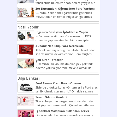
tahsil etme ülkemizde son derece yaygın bir
şekilde...
Zor Durumdaki Öğrencilere Para Yardımı
Günümüz ekonomik şartlarında geçinmek
mevcut olan en temel ihtiyaçları gidermek
dahi son derece zor olmak...
Nasıl Yapılır
İngenico Pos İşlem İptali Nasıl Yapılır
İş Bankası’na ait olan söz konusu bu POS
cihazı ile yapılmakta olan bir işlemi iptal...
Akbank Neo Chip Para Nerelerde
Kullanılır?
Akbank yapmış olduğu yenilikler ile adından
söz ettirmeye devam ediyor. Hem müşteri
potansiyelini arttırmak hem...
Çek Kıran Tefeciler
Ülkemizde kullanılmakta olan pek çok farklı
ödeme yolu ve yöntemi mevcut olmak ile
beraber bunlar...
Bilgi Bankası
Ford Finans Kredi Borcu Ödeme
Sizlerde oldukça kolay yöntemler ile Ford araç
sahibi olmak ister misiniz? O halde yazımız
ilginizi...
Senet Ödeme Günleri
Ticaret hayatının vazgeçilmez unsurlarından
biri şüphesiz senetlerdir. Çünkü senetler en
çok kullanılan ödeme araçlarıdır. Taksitler...
İş bankası Maxipuan Kullanılan Yerler
Öncü ve lider bankalar arasında yer alan İş