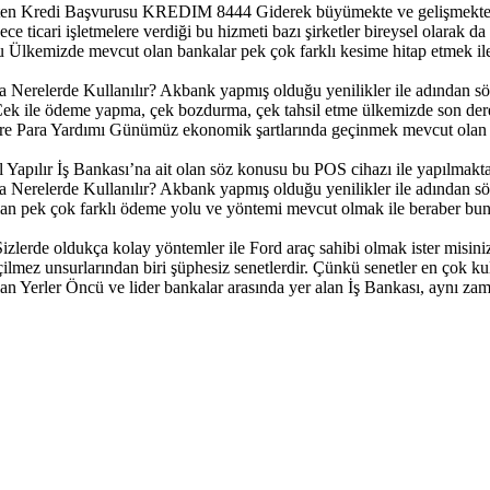
ten Kredi Başvurusu KREDIM 8444
Giderek büyümekte ve gelişmekte o
ce ticari işletmelere verdiği bu hizmeti bazı şirketler bireysel olarak da
u
Ülkemizde mevcut olan bankalar pek çok farklı kesime hitap etmek ile
Nerelerde Kullanılır?
Akbank yapmış olduğu yenilikler ile adından sö
ek ile ödeme yapma, çek bozdurma, çek tahsil etme ülkemizde son derec
e Para Yardımı
Günümüz ekonomik şartlarında geçinmek mevcut olan en
 Yapılır
İş Bankası’na ait olan söz konusu bu POS cihazı ile yapılmakta o
Nerelerde Kullanılır?
Akbank yapmış olduğu yenilikler ile adından sö
an pek çok farklı ödeme yolu ve yöntemi mevcut olmak ile beraber bunl
Sizlerde oldukça kolay yöntemler ile Ford araç sahibi olmak ister misiniz
ilmez unsurlarından biri şüphesiz senetlerdir. Çünkü senetler en çok kull
an Yerler
Öncü ve lider bankalar arasında yer alan İş Bankası, aynı zam