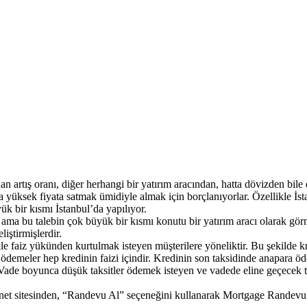
anan artış oranı, diğer herhangi bir yatırım aracından, hatta dövizden bi
ha yüksek fiyata satmak ümidiyle almak için borçlanıyorlar. Özellikle İst
yük bir kısmı İstanbul’da yapılıyor.
tur ama bu talebin çok büyük bir kısmı konutu bir yatırım aracı olarak g
liştirmişlerdir.
aiz yükünden kurtulmak isteyen müşterilere yöneliktir. Bu şekilde kred
 ödemeler hep kredinin faizi içindir. Kredinin son taksidinde anapara öde
Vade boyunca düşük taksitler ödemek isteyen ve vadede eline geçecek to
ernet sitesinden, “Randevu Al” seçeneğini kullanarak Mortgage Randevu