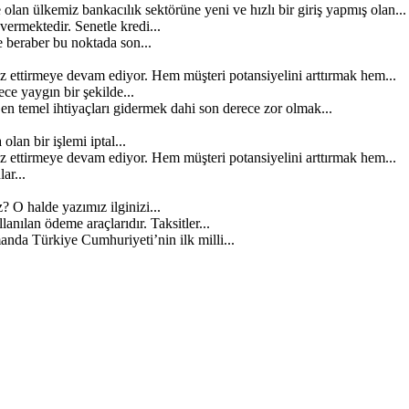
lan ülkemiz bankacılık sektörüne yeni ve hızlı bir giriş yapmış olan...
 vermektedir. Senetle kredi...
 beraber bu noktada son...
z ettirmeye devam ediyor. Hem müşteri potansiyelini arttırmak hem...
e yaygın bir şekilde...
 temel ihtiyaçları gidermek dahi son derece zor olmak...
lan bir işlemi iptal...
z ettirmeye devam ediyor. Hem müşteri potansiyelini arttırmak hem...
ar...
? O halde yazımız ilginizi...
anılan ödeme araçlarıdır. Taksitler...
anda Türkiye Cumhuriyeti’nin ilk milli...