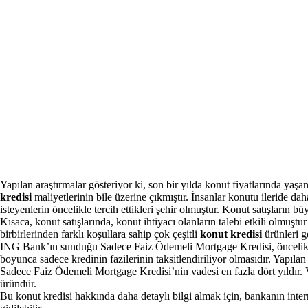
Yapılan araştırmalar gösteriyor ki, son bir yılda konut fiyatlarında yaş
kredisi
maliyetlerinin bile üzerine çıkmıştır. İnsanlar konutu ileride da
isteyenlerin öncelikle tercih ettikleri şehir olmuştur. Konut satışların bü
Kısaca, konut satışlarında, konut ihtiyacı olanların talebi etkili olmuş
birbirlerinden farklı koşullara sahip çok çeşitli
konut kredisi
ürünleri ge
ING Bank’ın sunduğu Sadece Faiz Ödemeli Mortgage Kredisi, öncelikle f
boyunca sadece kredinin fazilerinin taksitlendiriliyor olmasıdır. Yapılan
Sadece Faiz Ödemeli Mortgage Kredisi’nin vadesi en fazla dört yıldır. 
üründür.
Bu konut kredisi hakkında daha detaylı bilgi almak için, bankanın int