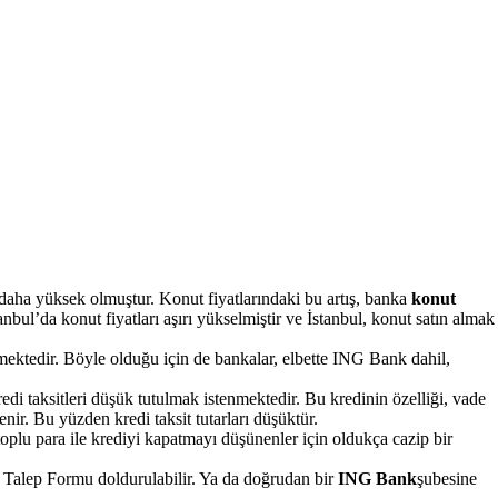
le daha yüksek olmuştur. Konut fiyatlarındaki bu artış, banka
konut
anbul’da konut fiyatları aşırı yükselmiştir ve İstanbul, konut satın almak
örmektedir. Böyle olduğu için de bankalar, elbette ING Bank dahil,
i taksitleri düşük tutulmak istenmektedir. Bu kredinin özelliği, vade
nir. Bu yüzden kredi taksit tutarları düşüktür.
plu para ile krediyi kapatmayı düşünenler için oldukça cazip bir
 Talep Formu doldurulabilir. Ya da doğrudan bir
ING Bank
şubesine