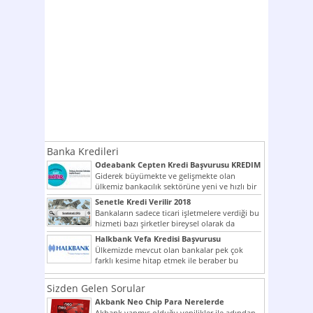
Banka Kredileri
Odeabank Cepten Kredi Başvurusu KREDIM
8444
Giderek büyümekte ve gelişmekte olan
ülkemiz bankacılık sektörüne yeni ve hızlı bir
giriş yapmış olan...
Senetle Kredi Verilir 2018
Bankaların sadece ticari işletmelere verdiği bu
hizmeti bazı şirketler bireysel olarak da
vermektedir. Senetle kredi...
Halkbank Vefa Kredisi Başvurusu
Ülkemizde mevcut olan bankalar pek çok
farklı kesime hitap etmek ile beraber bu
noktada son...
Sizden Gelen Sorular
Akbank Neo Chip Para Nerelerde
Kullanılır?
Akbank yapmış olduğu yenilikler ile adından