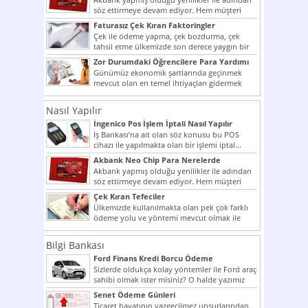
söz ettirmeye devam ediyor. Hem müşteri
potansiyelini arttırmak hem...
Faturasız Çek Kıran Faktoringler
Çek ile ödeme yapma, çek bozdurma, çek
tahsil etme ülkemizde son derece yaygın bir
şekilde...
Zor Durumdaki Öğrencilere Para Yardımı
Günümüz ekonomik şartlarında geçinmek
mevcut olan en temel ihtiyaçları gidermek
dahi son derece zor olmak...
Nasıl Yapılır
İngenico Pos İşlem İptali Nasıl Yapılır
İş Bankası’na ait olan söz konusu bu POS
cihazı ile yapılmakta olan bir işlemi iptal...
Akbank Neo Chip Para Nerelerde
Kullanılır?
Akbank yapmış olduğu yenilikler ile adından
söz ettirmeye devam ediyor. Hem müşteri
potansiyelini arttırmak hem...
Çek Kıran Tefeciler
Ülkemizde kullanılmakta olan pek çok farklı
ödeme yolu ve yöntemi mevcut olmak ile
beraber bunlar...
Bilgi Bankası
Ford Finans Kredi Borcu Ödeme
Sizlerde oldukça kolay yöntemler ile Ford araç
sahibi olmak ister misiniz? O halde yazımız
ilginizi...
Senet Ödeme Günleri
Ticaret hayatının vazgeçilmez unsurlarından