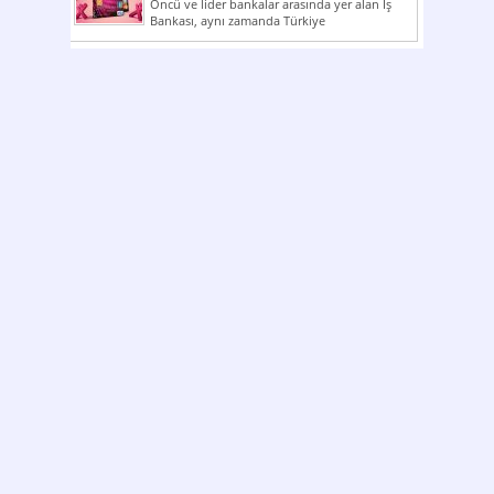
Öncü ve lider bankalar arasında yer alan İş
Bankası, aynı zamanda Türkiye
Cumhuriyeti’nin ilk milli...