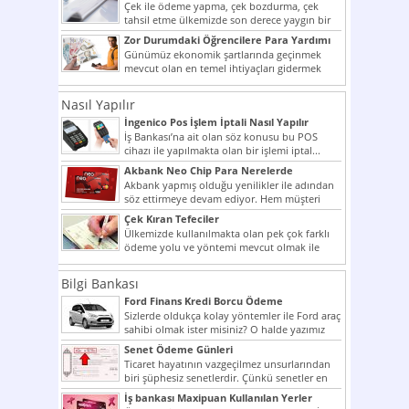
Çek ile ödeme yapma, çek bozdurma, çek
tahsil etme ülkemizde son derece yaygın bir
şekilde...
Zor Durumdaki Öğrencilere Para Yardımı
Günümüz ekonomik şartlarında geçinmek
mevcut olan en temel ihtiyaçları gidermek
dahi son derece zor olmak...
Nasıl Yapılır
İngenico Pos İşlem İptali Nasıl Yapılır
İş Bankası’na ait olan söz konusu bu POS
cihazı ile yapılmakta olan bir işlemi iptal...
Akbank Neo Chip Para Nerelerde
Kullanılır?
Akbank yapmış olduğu yenilikler ile adından
söz ettirmeye devam ediyor. Hem müşteri
potansiyelini arttırmak hem...
Çek Kıran Tefeciler
Ülkemizde kullanılmakta olan pek çok farklı
ödeme yolu ve yöntemi mevcut olmak ile
beraber bunlar...
Bilgi Bankası
Ford Finans Kredi Borcu Ödeme
Sizlerde oldukça kolay yöntemler ile Ford araç
sahibi olmak ister misiniz? O halde yazımız
ilginizi...
Senet Ödeme Günleri
Ticaret hayatının vazgeçilmez unsurlarından
biri şüphesiz senetlerdir. Çünkü senetler en
çok kullanılan ödeme araçlarıdır. Taksitler...
İş bankası Maxipuan Kullanılan Yerler