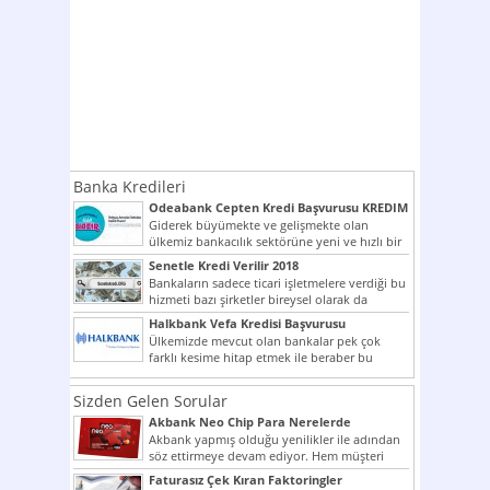
Banka Kredileri
Odeabank Cepten Kredi Başvurusu KREDIM
8444
Giderek büyümekte ve gelişmekte olan
ülkemiz bankacılık sektörüne yeni ve hızlı bir
giriş yapmış olan...
Senetle Kredi Verilir 2018
Bankaların sadece ticari işletmelere verdiği bu
hizmeti bazı şirketler bireysel olarak da
vermektedir. Senetle kredi...
Halkbank Vefa Kredisi Başvurusu
Ülkemizde mevcut olan bankalar pek çok
farklı kesime hitap etmek ile beraber bu
noktada son...
Sizden Gelen Sorular
Akbank Neo Chip Para Nerelerde
Kullanılır?
Akbank yapmış olduğu yenilikler ile adından
söz ettirmeye devam ediyor. Hem müşteri
potansiyelini arttırmak hem...
Faturasız Çek Kıran Faktoringler