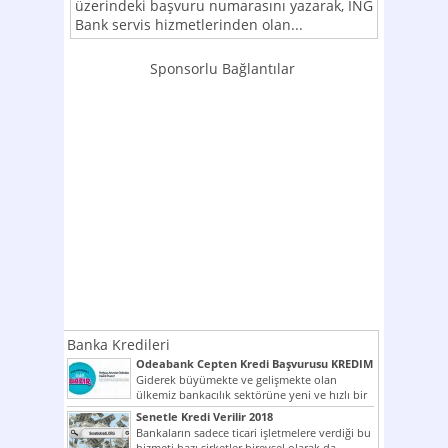
üzerindeki başvuru numarasını yazarak, İNG
Bank servis hizmetlerinden olan...
Sponsorlu Bağlantılar
Banka Kredileri
Odeabank Cepten Kredi Başvurusu KREDIM
8444
Giderek büyümekte ve gelişmekte olan
ülkemiz bankacılık sektörüne yeni ve hızlı bir
giriş yapmış olan...
Senetle Kredi Verilir 2018
Bankaların sadece ticari işletmelere verdiği bu
hizmeti bazı şirketler bireysel olarak da