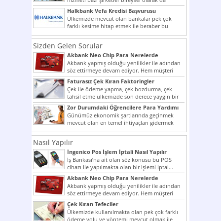
vermektedir. Senetle kredi...
Halkbank Vefa Kredisi Başvurusu
Ülkemizde mevcut olan bankalar pek çok
farklı kesime hitap etmek ile beraber bu
noktada son...
Sizden Gelen Sorular
Akbank Neo Chip Para Nerelerde
Kullanılır?
Akbank yapmış olduğu yenilikler ile adından
söz ettirmeye devam ediyor. Hem müşteri
potansiyelini arttırmak hem...
Faturasız Çek Kıran Faktoringler
Çek ile ödeme yapma, çek bozdurma, çek
tahsil etme ülkemizde son derece yaygın bir
şekilde...
Zor Durumdaki Öğrencilere Para Yardımı
Günümüz ekonomik şartlarında geçinmek
mevcut olan en temel ihtiyaçları gidermek
dahi son derece zor olmak...
Nasıl Yapılır
İngenico Pos İşlem İptali Nasıl Yapılır
İş Bankası’na ait olan söz konusu bu POS
cihazı ile yapılmakta olan bir işlemi iptal...
Akbank Neo Chip Para Nerelerde
Kullanılır?
Akbank yapmış olduğu yenilikler ile adından
söz ettirmeye devam ediyor. Hem müşteri
potansiyelini arttırmak hem...
Çek Kıran Tefeciler
Ülkemizde kullanılmakta olan pek çok farklı
ödeme yolu ve yöntemi mevcut olmak ile