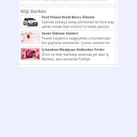
beraber bunlar...
Bilgi Bankası
Ford Finans Kredi Borcu Ödeme
Sizlerde oldukça kolay yöntemler ile Ford araç
sahibi olmak ister misiniz? O halde yazımız
ilginizi...
Senet Ödeme Günleri
Ticaret hayatının vazgeçilmez unsurlarından
biri şüphesiz senetlerdir. Çünkü senetler en
çok kullanılan ödeme araçlarıdır. Taksitler...
İş bankası Maxipuan Kullanılan Yerler
Öncü ve lider bankalar arasında yer alan İş
Bankası, aynı zamanda Türkiye
Cumhuriyeti’nin ilk milli...