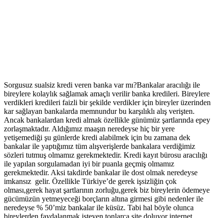
Sorgusuz sualsiz kredi veren banka var mı?Bankalar aracılığı ile
bireylere kolaylık sağlamak amaçlı verilir banka kredileri. Bireylere
verdikleri kredileri faizli bir şekilde verdikler için bireyler üzerinden
kar sağlayan bankalarda memnundur bu karşılıklı alış verişten.
Ancak bankalardan kredi almak özellikle günümüz şartlarında epey
zorlaşmaktadır. Aldığımız maaşın neredeyse hiç bir yere
yetişemediği şu günlerde kredi alabilmek için bu zamana dek
bankalar ile yaptığımız tüm alışverişlerde bankalara verdiğimiz
sözleri tutmuş olmamız gerekmektedir.
Kredi kayıt bürosu aracılığı
ile yapılan sorgulamadan iyi bir puanla geçmiş olmamız
gerekmektedir. Aksi takdirde bankalar ile dost olmak neredeyse
imkansız gelir. Özellikle Türkiye’de gerek işsizliğin çok
olması,gerek hayat şartlarının zorluğu,gerek biz bireylerin ödemeye
gücümüzün yetmeyeceği borçların altına girmesi gibi nedenler ile
neredeyse % 50’miz bankalar ile küsüz. Tabi hal böyle olunca
bireylerden faydalanmak isteyen tonlarca site doluyor internet.