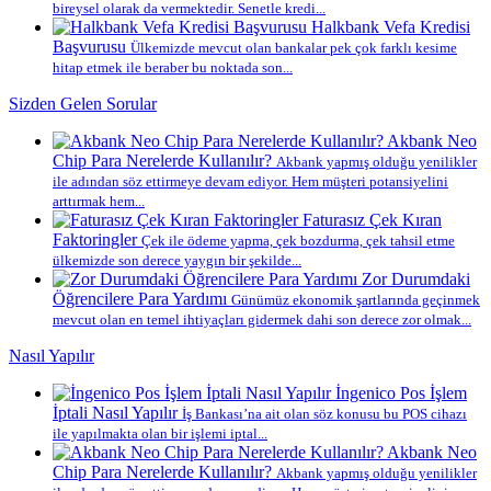
bireysel olarak da vermektedir. Senetle kredi...
Halkbank Vefa Kredisi
Başvurusu
Ülkemizde mevcut olan bankalar pek çok farklı kesime
hitap etmek ile beraber bu noktada son...
Sizden Gelen Sorular
Akbank Neo
Chip Para Nerelerde Kullanılır?
Akbank yapmış olduğu yenilikler
ile adından söz ettirmeye devam ediyor. Hem müşteri potansiyelini
arttırmak hem...
Faturasız Çek Kıran
Faktoringler
Çek ile ödeme yapma, çek bozdurma, çek tahsil etme
ülkemizde son derece yaygın bir şekilde...
Zor Durumdaki
Öğrencilere Para Yardımı
Günümüz ekonomik şartlarında geçinmek
mevcut olan en temel ihtiyaçları gidermek dahi son derece zor olmak...
Nasıl Yapılır
İngenico Pos İşlem
İptali Nasıl Yapılır
İş Bankası’na ait olan söz konusu bu POS cihazı
ile yapılmakta olan bir işlemi iptal...
Akbank Neo
Chip Para Nerelerde Kullanılır?
Akbank yapmış olduğu yenilikler