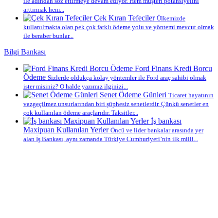
ile adından söz ettirmeye devam ediyor. Hem müşteri potansiyelini
arttırmak hem...
Çek Kıran Tefeciler
Ülkemizde
kullanılmakta olan pek çok farklı ödeme yolu ve yöntemi mevcut olmak
ile beraber bunlar...
Bilgi Bankası
Ford Finans Kredi Borcu
Ödeme
Sizlerde oldukça kolay yöntemler ile Ford araç sahibi olmak
ister misiniz? O halde yazımız ilginizi...
Senet Ödeme Günleri
Ticaret hayatının
vazgeçilmez unsurlarından biri şüphesiz senetlerdir. Çünkü senetler en
çok kullanılan ödeme araçlarıdır. Taksitler...
İş bankası
Maxipuan Kullanılan Yerler
Öncü ve lider bankalar arasında yer
alan İş Bankası, aynı zamanda Türkiye Cumhuriyeti’nin ilk milli...