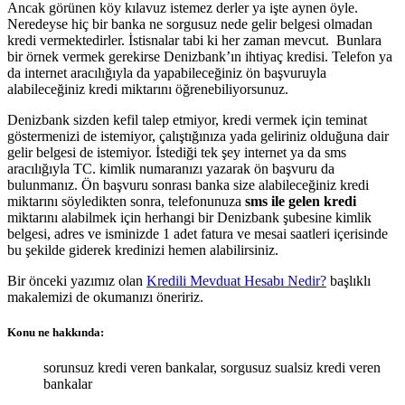
Ancak görünen köy kılavuz istemez derler ya işte aynen öyle.
Neredeyse hiç bir banka ne sorgusuz nede gelir belgesi olmadan
kredi vermektedirler. İstisnalar tabi ki her zaman mevcut. Bunlara
bir örnek vermek gerekirse Denizbank’ın ihtiyaç kredisi. Telefon ya
da internet aracılığıyla da yapabileceğiniz ön başvuruyla
alabileceğiniz kredi miktarını öğrenebiliyorsunuz.
Denizbank sizden kefil talep etmiyor, kredi vermek için teminat
göstermenizi de istemiyor, çalıştığınıza yada geliriniz olduğuna dair
gelir belgesi de istemiyor. İstediği tek şey internet ya da sms
aracılığıyla TC. kimlik numaranızı yazarak ön başvuru da
bulunmanız. Ön başvuru sonrası banka size alabileceğiniz kredi
miktarını söyledikten sonra, telefonunuza
sms ile gelen kredi
miktarını alabilmek için herhangi bir Denizbank şubesine kimlik
belgesi, adres ve isminizde 1 adet fatura ve mesai saatleri içerisinde
bu şekilde giderek kredinizi hemen alabilirsiniz.
Bir önceki yazımız olan
Kredili Mevduat Hesabı Nedir?
başlıklı
makalemizi de okumanızı öneririz.
Konu ne hakkında:
sorunsuz kredi veren bankalar, sorgusuz sualsiz kredi veren
bankalar