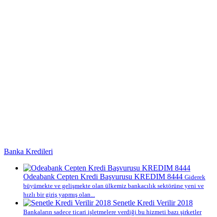
Banka Kredileri
Odeabank Cepten Kredi Başvurusu KREDIM 8444
Giderek
büyümekte ve gelişmekte olan ülkemiz bankacılık sektörüne yeni ve
hızlı bir giriş yapmış olan...
Senetle Kredi Verilir 2018
Bankaların sadece ticari işletmelere verdiği bu hizmeti bazı şirketler