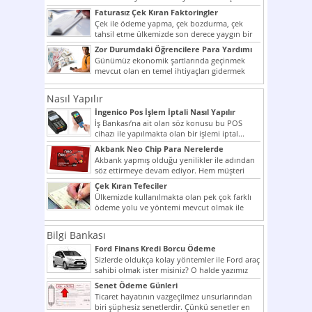
potansiyelini arttırmak hem...
Faturasız Çek Kıran Faktoringler
Çek ile ödeme yapma, çek bozdurma, çek
tahsil etme ülkemizde son derece yaygın bir
şekilde...
Zor Durumdaki Öğrencilere Para Yardımı
Günümüz ekonomik şartlarında geçinmek
mevcut olan en temel ihtiyaçları gidermek
dahi son derece zor olmak...
Nasıl Yapılır
İngenico Pos İşlem İptali Nasıl Yapılır
İş Bankası’na ait olan söz konusu bu POS
cihazı ile yapılmakta olan bir işlemi iptal...
Akbank Neo Chip Para Nerelerde
Kullanılır?
Akbank yapmış olduğu yenilikler ile adından
söz ettirmeye devam ediyor. Hem müşteri
potansiyelini arttırmak hem...
Çek Kıran Tefeciler
Ülkemizde kullanılmakta olan pek çok farklı
ödeme yolu ve yöntemi mevcut olmak ile
beraber bunlar...
Bilgi Bankası
Ford Finans Kredi Borcu Ödeme
Sizlerde oldukça kolay yöntemler ile Ford araç
sahibi olmak ister misiniz? O halde yazımız
ilginizi...
Senet Ödeme Günleri
Ticaret hayatının vazgeçilmez unsurlarından
biri şüphesiz senetlerdir. Çünkü senetler en