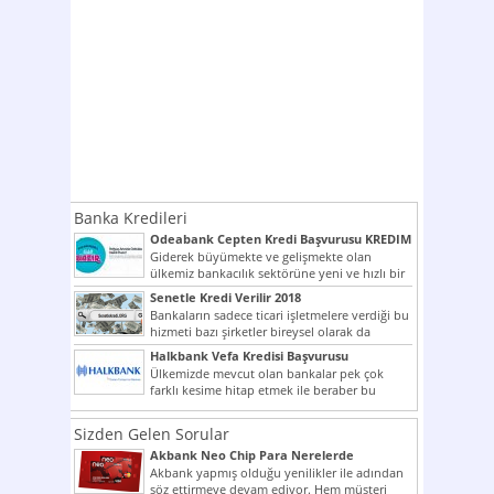
Banka Kredileri
Odeabank Cepten Kredi Başvurusu KREDIM
8444
Giderek büyümekte ve gelişmekte olan
ülkemiz bankacılık sektörüne yeni ve hızlı bir
giriş yapmış olan...
Senetle Kredi Verilir 2018
Bankaların sadece ticari işletmelere verdiği bu
hizmeti bazı şirketler bireysel olarak da
vermektedir. Senetle kredi...
Halkbank Vefa Kredisi Başvurusu
Ülkemizde mevcut olan bankalar pek çok
farklı kesime hitap etmek ile beraber bu
noktada son...
Sizden Gelen Sorular
Akbank Neo Chip Para Nerelerde
Kullanılır?
Akbank yapmış olduğu yenilikler ile adından
söz ettirmeye devam ediyor. Hem müşteri