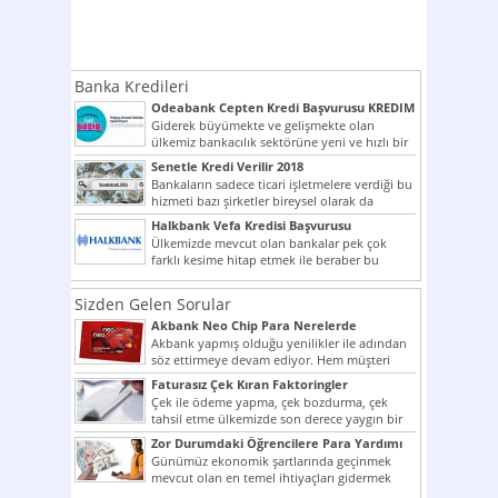
Banka Kredileri
Odeabank Cepten Kredi Başvurusu KREDIM
8444
Giderek büyümekte ve gelişmekte olan
ülkemiz bankacılık sektörüne yeni ve hızlı bir
giriş yapmış olan...
Senetle Kredi Verilir 2018
Bankaların sadece ticari işletmelere verdiği bu
hizmeti bazı şirketler bireysel olarak da
vermektedir. Senetle kredi...
Halkbank Vefa Kredisi Başvurusu
Ülkemizde mevcut olan bankalar pek çok
farklı kesime hitap etmek ile beraber bu
noktada son...
Sizden Gelen Sorular
Akbank Neo Chip Para Nerelerde
Kullanılır?
Akbank yapmış olduğu yenilikler ile adından
söz ettirmeye devam ediyor. Hem müşteri
potansiyelini arttırmak hem...
Faturasız Çek Kıran Faktoringler
Çek ile ödeme yapma, çek bozdurma, çek
tahsil etme ülkemizde son derece yaygın bir
şekilde...
Zor Durumdaki Öğrencilere Para Yardımı
Günümüz ekonomik şartlarında geçinmek
mevcut olan en temel ihtiyaçları gidermek
dahi son derece zor olmak...