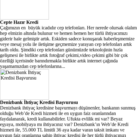
Cepte Hazır Kredi
Çağımızın en büyük icadıdır cep telefonları. Her nerede olursak olalım
hep elmizin altında bulunur ve hemen hemen her türlü ihtiyacımızı
giderir hale gelmiştir artık. Eskiden sadece konuşarak haberleşmemize
veye mesaj yolu ile iletişime geçmemize yarayan cep telefonları artık
tarih oldu. Şimdiki cep telefonları günümüzde teknolojinin hızla
gelişmesi ile birlikte artık fotoğraf çekimi,video çekimi gibi bir çok
özelliği içerisinde barındırmakla birlikte artık internet çağında
yaşamamızdan cep telefonlarına...
Denizbank İhtiyaç Kredisi Başvurusu
Denizbank ihtiyaç kredisine başvurmayı düşünenler, bankanın sunmuş
olduğu Web’de Kredi hizmeti ile en uygun faiz oranlarından
faydalanarak, kredi kullanabilirler. Ufukta evlilik mi var? Beyaz
eşyaya, mobilyaya mı ihtiyacınız var? Denizbank’ın Web’de Kredi
hizmeti ile, 55.000 TL limitli 36 aya kadar varan taksit imkanı ve
uygun faiz oranlarına sahip ihtiyaç kredisi ile her türlü ihtiyacınızı