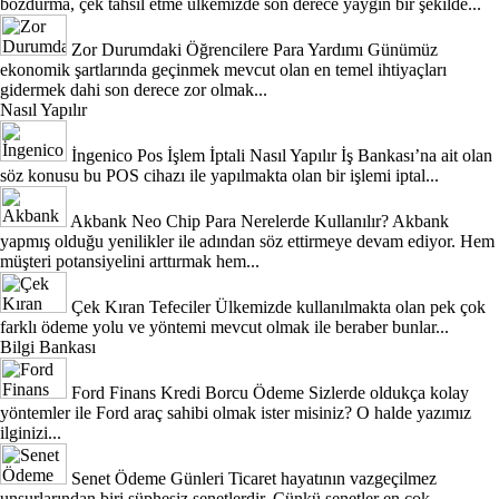
bozdurma, çek tahsil etme ülkemizde son derece yaygın bir şekilde...
Zor Durumdaki Öğrencilere Para Yardımı
Günümüz
ekonomik şartlarında geçinmek mevcut olan en temel ihtiyaçları
gidermek dahi son derece zor olmak...
Nasıl Yapılır
İngenico Pos İşlem İptali Nasıl Yapılır
İş Bankası’na ait olan
söz konusu bu POS cihazı ile yapılmakta olan bir işlemi iptal...
Akbank Neo Chip Para Nerelerde Kullanılır?
Akbank
yapmış olduğu yenilikler ile adından söz ettirmeye devam ediyor. Hem
müşteri potansiyelini arttırmak hem...
Çek Kıran Tefeciler
Ülkemizde kullanılmakta olan pek çok
farklı ödeme yolu ve yöntemi mevcut olmak ile beraber bunlar...
Bilgi Bankası
Ford Finans Kredi Borcu Ödeme
Sizlerde oldukça kolay
yöntemler ile Ford araç sahibi olmak ister misiniz? O halde yazımız
ilginizi...
Senet Ödeme Günleri
Ticaret hayatının vazgeçilmez
unsurlarından biri şüphesiz senetlerdir. Çünkü senetler en çok