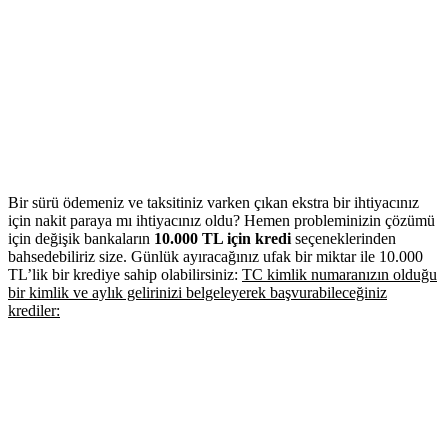
Bir sürü ödemeniz ve taksitiniz varken çıkan ekstra bir ihtiyacınız
için nakit paraya mı ihtiyacınız oldu? Hemen probleminizin çözümü
için değişik bankaların
10.000 TL için kredi
seçeneklerinden
bahsedebiliriz size. Günlük ayıracağınız ufak bir miktar ile 10.000
TL’lik bir krediye sahip olabilirsiniz:
TC kimlik numaranızın olduğu
bir kimlik ve aylık gelirinizi belgeleyerek başvurabileceğiniz
krediler: