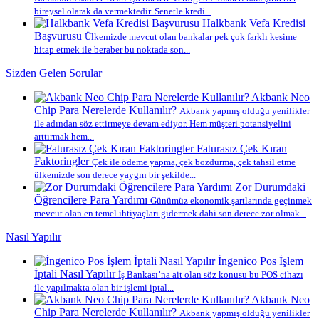
bireysel olarak da vermektedir. Senetle kredi...
Halkbank Vefa Kredisi
Başvurusu
Ülkemizde mevcut olan bankalar pek çok farklı kesime
hitap etmek ile beraber bu noktada son...
Sizden Gelen Sorular
Akbank Neo
Chip Para Nerelerde Kullanılır?
Akbank yapmış olduğu yenilikler
ile adından söz ettirmeye devam ediyor. Hem müşteri potansiyelini
arttırmak hem...
Faturasız Çek Kıran
Faktoringler
Çek ile ödeme yapma, çek bozdurma, çek tahsil etme
ülkemizde son derece yaygın bir şekilde...
Zor Durumdaki
Öğrencilere Para Yardımı
Günümüz ekonomik şartlarında geçinmek
mevcut olan en temel ihtiyaçları gidermek dahi son derece zor olmak...
Nasıl Yapılır
İngenico Pos İşlem
İptali Nasıl Yapılır
İş Bankası’na ait olan söz konusu bu POS cihazı
ile yapılmakta olan bir işlemi iptal...
Akbank Neo
Chip Para Nerelerde Kullanılır?
Akbank yapmış olduğu yenilikler