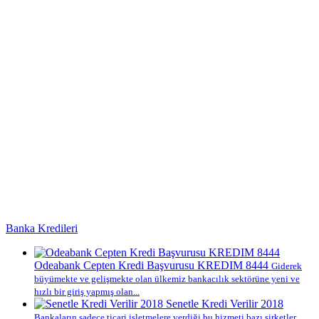
Banka Kredileri
Odeabank Cepten Kredi Başvurusu KREDIM 8444
Giderek
büyümekte ve gelişmekte olan ülkemiz bankacılık sektörüne yeni ve
hızlı bir giriş yapmış olan...
Senetle Kredi Verilir 2018
Bankaların sadece ticari işletmelere verdiği bu hizmeti bazı şirketler