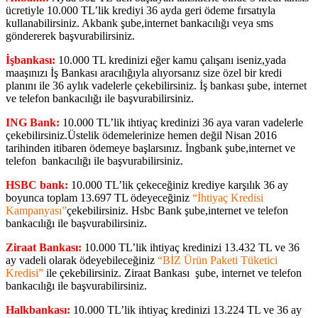
ücretiyle 10.000 TL’lik krediyi 36 ayda geri ödeme fırsatıyla
kullanabilirsiniz. Akbank şube,internet bankacılığı veya sms
göndererek başvurabilirsiniz.
İşbankası:
10.000 TL kredinizi eğer kamu çalışanı iseniz,yada
maaşınızı İş Bankası aracılığıyla alıyorsanız size özel bir kredi
planını ile 36 aylık vadelerle çekebilirsiniz. İş bankası şube, internet
ve telefon bankacılığı ile başvurabilirsiniz.
ING Bank:
10.000 TL’lik ihtiyaç kredinizi 36 aya varan vadelerle
çekebilirsiniz.Üstelik ödemelerinize hemen değil Nisan 2016
tarihinden itibaren ödemeye başlarsınız. İngbank şube,internet ve
telefon bankacılığı ile başvurabilirsiniz.
HSBC bank:
10.000 TL’lik çekeceğiniz krediye karşılık 36 ay
boyunca toplam 13.697 TL ödeyeceğiniz
“İhtiyaç Kredisi
Kampanyası”
çekebilirsiniz. Hsbc Bank şube,internet ve telefon
bankacılığı ile başvurabilirsiniz.
Ziraat Bankası:
10.000 TL’lik ihtiyaç kredinizi 13.432 TL ve 36
ay vadeli olarak ödeyebileceğiniz
“BİZ Ürün Paketi Tüketici
Kredisi”
ile çekebilirsiniz. Ziraat Bankası şube, internet ve telefon
bankacılığı ile başvurabilirsiniz.
Halkbankası:
10.000 TL’lik ihtiyaç kredinizi 13.224 TL ve 36 ay