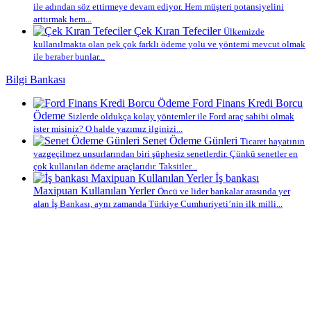
ile adından söz ettirmeye devam ediyor. Hem müşteri potansiyelini
arttırmak hem...
Çek Kıran Tefeciler
Ülkemizde
kullanılmakta olan pek çok farklı ödeme yolu ve yöntemi mevcut olmak
ile beraber bunlar...
Bilgi Bankası
Ford Finans Kredi Borcu
Ödeme
Sizlerde oldukça kolay yöntemler ile Ford araç sahibi olmak
ister misiniz? O halde yazımız ilginizi...
Senet Ödeme Günleri
Ticaret hayatının
vazgeçilmez unsurlarından biri şüphesiz senetlerdir. Çünkü senetler en
çok kullanılan ödeme araçlarıdır. Taksitler...
İş bankası
Maxipuan Kullanılan Yerler
Öncü ve lider bankalar arasında yer
alan İş Bankası, aynı zamanda Türkiye Cumhuriyeti’nin ilk milli...