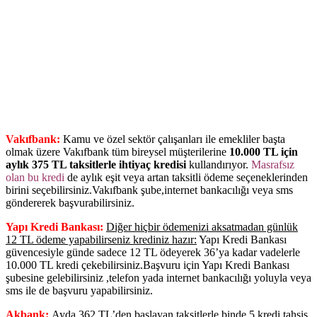
Vakıfbank:
Kamu ve özel sektör çalışanları ile emekliler başta
olmak üzere Vakıfbank tüm bireysel müşterilerine
10.000 TL için
aylık 375 TL taksitlerle ihtiyaç kredisi
kullandırıyor.
Masrafsız
olan bu kredi
de aylık eşit veya artan taksitli ödeme seçeneklerinden
birini seçebilirsiniz.Vakıfbank şube,internet bankacılığı veya sms
göndererek başvurabilirsiniz.
Yapı Kredi Bankası:
Diğer hiçbir ödemenizi aksatmadan günlük
12 TL ödeme yapabilirseniz krediniz hazır:
Yapı Kredi Bankası
güvencesiyle günde sadece 12 TL ödeyerek 36’ya kadar vadelerle
10.000 TL kredi çekebilirsiniz.Başvuru için Yapı Kredi Bankası
şubesine gelebilirsiniz ,telefon yada internet bankacılığı yoluyla veya
sms ile de başvuru yapabilirsiniz.
Akbank:
Ayda 362 TL’den başlayan taksitlerle binde 5 kredi tahsis