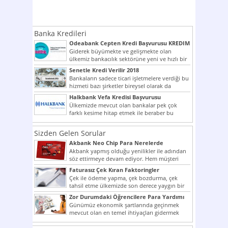
Banka Kredileri
Odeabank Cepten Kredi Başvurusu KREDIM
8444
Giderek büyümekte ve gelişmekte olan
ülkemiz bankacılık sektörüne yeni ve hızlı bir
giriş yapmış olan...
Senetle Kredi Verilir 2018
Bankaların sadece ticari işletmelere verdiği bu
hizmeti bazı şirketler bireysel olarak da
vermektedir. Senetle kredi...
Halkbank Vefa Kredisi Başvurusu
Ülkemizde mevcut olan bankalar pek çok
farklı kesime hitap etmek ile beraber bu
noktada son...
Sizden Gelen Sorular
Akbank Neo Chip Para Nerelerde
Kullanılır?
Akbank yapmış olduğu yenilikler ile adından
söz ettirmeye devam ediyor. Hem müşteri
potansiyelini arttırmak hem...
Faturasız Çek Kıran Faktoringler
Çek ile ödeme yapma, çek bozdurma, çek
tahsil etme ülkemizde son derece yaygın bir
şekilde...
Zor Durumdaki Öğrencilere Para Yardımı
Günümüz ekonomik şartlarında geçinmek
mevcut olan en temel ihtiyaçları gidermek
dahi son derece zor olmak...