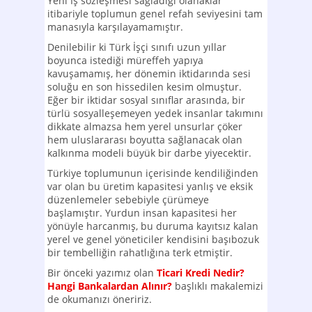
Yeni İş sözleşmesi sağladığı olanaklar
itibariyle toplumun genel refah seviyesini tam
manasıyla karşılayamamıştır.
Denilebilir ki Türk İşçi sınıfı uzun yıllar
boyunca istediği müreffeh yapıya
kavuşamamış, her dönemin iktidarında sesi
soluğu en son hissedilen kesim olmuştur.
Eğer bir iktidar sosyal sınıflar arasında, bir
türlü sosyalleşemeyen yedek insanlar takımını
dikkate almazsa hem yerel unsurlar çöker
hem uluslararası boyutta sağlanacak olan
kalkınma modeli büyük bir darbe yiyecektir.
Türkiye toplumunun içerisinde kendiliğinden
var olan bu üretim kapasitesi yanlış ve eksik
düzenlemeler sebebiyle çürümeye
başlamıştır. Yurdun insan kapasitesi her
yönüyle harcanmış, bu duruma kayıtsız kalan
yerel ve genel yöneticiler kendisini başıbozuk
bir tembelliğin rahatlığına terk etmiştir.
Bir önceki yazımız olan
Ticari Kredi Nedir?
Hangi Bankalardan Alınır?
başlıklı makalemizi
de okumanızı öneririz.