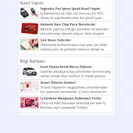
Nasıl Yapılır
İngenico Pos İşlem İptali Nasıl Yapılır
İş Bankası’na ait olan söz konusu bu POS
cihazı ile yapılmakta olan bir işlemi iptal...
Akbank Neo Chip Para Nerelerde
Kullanılır?
Akbank yapmış olduğu yenilikler ile adından
söz ettirmeye devam ediyor. Hem müşteri
potansiyelini arttırmak hem...
Çek Kıran Tefeciler
Ülkemizde kullanılmakta olan pek çok farklı
ödeme yolu ve yöntemi mevcut olmak ile
beraber bunlar...
Bilgi Bankası
Ford Finans Kredi Borcu Ödeme
Sizlerde oldukça kolay yöntemler ile Ford araç
sahibi olmak ister misiniz? O halde yazımız
ilginizi...
Senet Ödeme Günleri
Ticaret hayatının vazgeçilmez unsurlarından
biri şüphesiz senetlerdir. Çünkü senetler en
çok kullanılan ödeme araçlarıdır. Taksitler...
İş bankası Maxipuan Kullanılan Yerler
Öncü ve lider bankalar arasında yer alan İş
Bankası, aynı zamanda Türkiye
Cumhuriyeti’nin ilk milli...