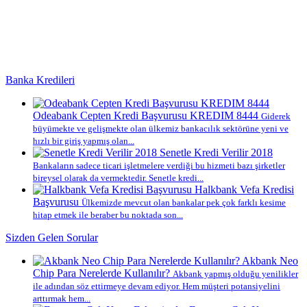
Banka Kredileri
Odeabank Cepten Kredi Başvurusu KREDIM 8444
Giderek
büyümekte ve gelişmekte olan ülkemiz bankacılık sektörüne yeni ve
hızlı bir giriş yapmış olan...
Senetle Kredi Verilir 2018
Bankaların sadece ticari işletmelere verdiği bu hizmeti bazı şirketler
bireysel olarak da vermektedir. Senetle kredi...
Halkbank Vefa Kredisi
Başvurusu
Ülkemizde mevcut olan bankalar pek çok farklı kesime
hitap etmek ile beraber bu noktada son...
Sizden Gelen Sorular
Akbank Neo
Chip Para Nerelerde Kullanılır?
Akbank yapmış olduğu yenilikler
ile adından söz ettirmeye devam ediyor. Hem müşteri potansiyelini
arttırmak hem...