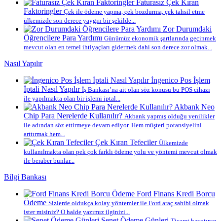
Faturasız Çek Kıran
Faktoringler
Çek ile ödeme yapma, çek bozdurma, çek tahsil etme
ülkemizde son derece yaygın bir şekilde...
Zor Durumdaki
Öğrencilere Para Yardımı
Günümüz ekonomik şartlarında geçinmek
mevcut olan en temel ihtiyaçları gidermek dahi son derece zor olmak...
Nasıl Yapılır
İngenico Pos İşlem
İptali Nasıl Yapılır
İş Bankası’na ait olan söz konusu bu POS cihazı
ile yapılmakta olan bir işlemi iptal...
Akbank Neo
Chip Para Nerelerde Kullanılır?
Akbank yapmış olduğu yenilikler
ile adından söz ettirmeye devam ediyor. Hem müşteri potansiyelini
arttırmak hem...
Çek Kıran Tefeciler
Ülkemizde
kullanılmakta olan pek çok farklı ödeme yolu ve yöntemi mevcut olmak
ile beraber bunlar...
Bilgi Bankası
Ford Finans Kredi Borcu
Ödeme
Sizlerde oldukça kolay yöntemler ile Ford araç sahibi olmak
ister misiniz? O halde yazımız ilginizi...
Senet Ödeme Günleri
Ticaret hayatının