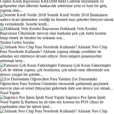
Cepten Kredi Başvurusu KREDIM 8444
Giderek büyümekte ve
gelişmekte olan ülkemiz bankacılık sektörüne yeni ve hızlı bir giriş
yapmış olan...
Senetle Kredi Verilir 2018
Bankaların
sadece ticari işletmelere verdiği bu hizmeti bazı şirketler bireysel olarak
da vermektedir. Senetle kredi...
Halkbank Vefa Kredisi
Başvurusu
Ülkemizde mevcut olan bankalar pek çok farklı kesime
hitap etmek ile beraber bu noktada son...
Sizden Gelen Sorular
Akbank Neo Chip
Para Nerelerde Kullanılır?
Akbank yapmış olduğu yenilikler ile
adından söz ettirmeye devam ediyor. Hem müşteri potansiyelini
arttırmak hem...
Faturasız Çek Kıran Faktoringler
Çek ile ödeme yapma, çek bozdurma, çek tahsil etme ülkemizde son
derece yaygın bir şekilde...
Zor Durumdaki
Öğrencilere Para Yardımı
Günümüz ekonomik şartlarında geçinmek
mevcut olan en temel ihtiyaçları gidermek dahi son derece zor olmak...
Nasıl Yapılır
İngenico Pos İşlem İptali
Nasıl Yapılır
İş Bankası’na ait olan söz konusu bu POS cihazı ile
yapılmakta olan bir işlemi iptal...
Akbank Neo Chip