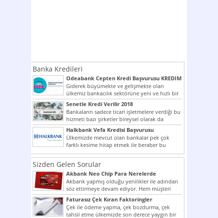
Banka Kredileri
Odeabank Cepten Kredi Başvurusu KREDIM
8444
Giderek büyümekte ve gelişmekte olan
ülkemiz bankacılık sektörüne yeni ve hızlı bir
giriş yapmış olan...
Senetle Kredi Verilir 2018
Bankaların sadece ticari işletmelere verdiği bu
hizmeti bazı şirketler bireysel olarak da
vermektedir. Senetle kredi...
Halkbank Vefa Kredisi Başvurusu
Ülkemizde mevcut olan bankalar pek çok
farklı kesime hitap etmek ile beraber bu
noktada son...
Sizden Gelen Sorular
Akbank Neo Chip Para Nerelerde
Kullanılır?
Akbank yapmış olduğu yenilikler ile adından
söz ettirmeye devam ediyor. Hem müşteri
potansiyelini arttırmak hem...
Faturasız Çek Kıran Faktoringler
Çek ile ödeme yapma, çek bozdurma, çek
tahsil etme ülkemizde son derece yaygın bir