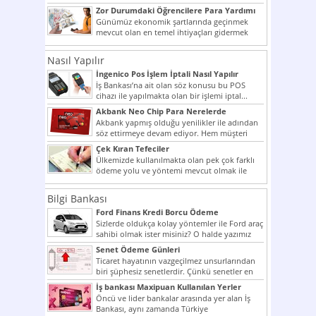
şekilde...
Zor Durumdaki Öğrencilere Para Yardımı
Günümüz ekonomik şartlarında geçinmek
mevcut olan en temel ihtiyaçları gidermek
dahi son derece zor olmak...
Nasıl Yapılır
İngenico Pos İşlem İptali Nasıl Yapılır
İş Bankası’na ait olan söz konusu bu POS
cihazı ile yapılmakta olan bir işlemi iptal...
Akbank Neo Chip Para Nerelerde
Kullanılır?
Akbank yapmış olduğu yenilikler ile adından
söz ettirmeye devam ediyor. Hem müşteri
potansiyelini arttırmak hem...
Çek Kıran Tefeciler
Ülkemizde kullanılmakta olan pek çok farklı
ödeme yolu ve yöntemi mevcut olmak ile
beraber bunlar...
Bilgi Bankası
Ford Finans Kredi Borcu Ödeme
Sizlerde oldukça kolay yöntemler ile Ford araç
sahibi olmak ister misiniz? O halde yazımız
ilginizi...
Senet Ödeme Günleri
Ticaret hayatının vazgeçilmez unsurlarından
biri şüphesiz senetlerdir. Çünkü senetler en
çok kullanılan ödeme araçlarıdır. Taksitler...
İş bankası Maxipuan Kullanılan Yerler
Öncü ve lider bankalar arasında yer alan İş
Bankası, aynı zamanda Türkiye