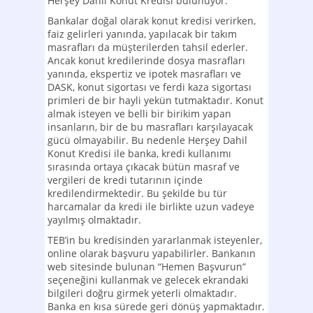
Herşey Dahil Konut Kredisi bulunuyor.
Bankalar doğal olarak konut kredisi verirken,
faiz gelirleri yanında, yapılacak bir takım
masrafları da müşterilerden tahsil ederler.
Ancak konut kredilerinde dosya masrafları
yanında, ekspertiz ve ipotek masrafları ve
DASK, konut sigortası ve ferdi kaza sigortası
primleri de bir hayli yekün tutmaktadır. Konut
almak isteyen ve belli bir birikim yapan
insanların, bir de bu masrafları karşılayacak
gücü olmayabilir. Bu nedenle Herşey Dahil
Konut Kredisi ile banka, kredi kullanımı
sırasında ortaya çıkacak bütün masraf ve
vergileri de kredi tutarının içinde
kredilendirmektedir. Bu şekilde bu tür
harcamalar da kredi ile birlikte uzun vadeye
yayılmış olmaktadır.
TEB’in bu kredisinden yararlanmak isteyenler,
online olarak başvuru yapabilirler. Bankanın
web sitesinde bulunan “Hemen Başvurun”
seçeneğini kullanmak ve gelecek ekrandaki
bilgileri doğru girmek yeterli olmaktadır.
Banka en kısa sürede geri dönüş yapmaktadır.