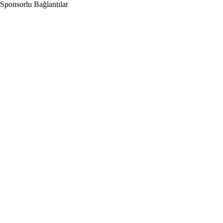
Sponsorlu Bağlantılar