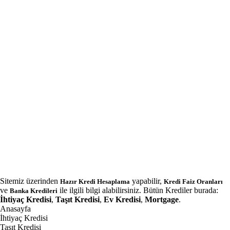
Sitemiz üzerinden
yapabilir,
Hazır Kredi Hesaplama
Kredi Faiz Oranları
ve
ile ilgili bilgi alabilirsiniz. Bütün Krediler burada:
Banka Kredileri
İhtiyaç Kredisi
,
Taşıt Kredisi
,
Ev Kredisi
,
Mortgage
.
Anasayfa
İhtiyaç Kredisi
Taşıt Kredisi