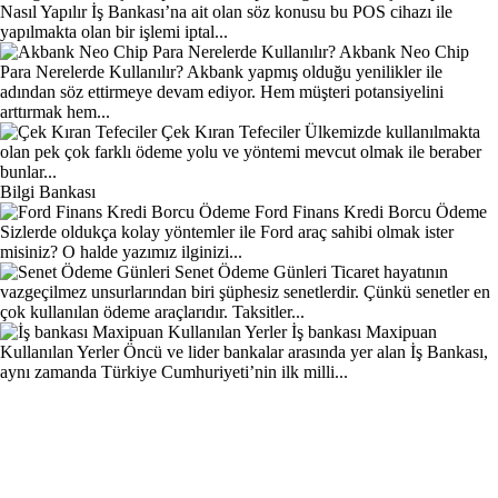
Nasıl Yapılır
İş Bankası’na ait olan söz konusu bu POS cihazı ile
yapılmakta olan bir işlemi iptal...
Akbank Neo Chip
Para Nerelerde Kullanılır?
Akbank yapmış olduğu yenilikler ile
adından söz ettirmeye devam ediyor. Hem müşteri potansiyelini
arttırmak hem...
Çek Kıran Tefeciler
Ülkemizde kullanılmakta
olan pek çok farklı ödeme yolu ve yöntemi mevcut olmak ile beraber
bunlar...
Bilgi Bankası
Ford Finans Kredi Borcu Ödeme
Sizlerde oldukça kolay yöntemler ile Ford araç sahibi olmak ister
misiniz? O halde yazımız ilginizi...
Senet Ödeme Günleri
Ticaret hayatının
vazgeçilmez unsurlarından biri şüphesiz senetlerdir. Çünkü senetler en
çok kullanılan ödeme araçlarıdır. Taksitler...
İş bankası Maxipuan
Kullanılan Yerler
Öncü ve lider bankalar arasında yer alan İş Bankası,
aynı zamanda Türkiye Cumhuriyeti’nin ilk milli...