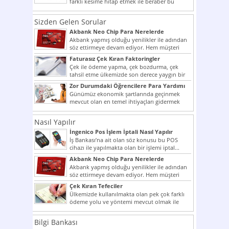
farklı kesime hitap etmek ile beraber bu
noktada son...
Sizden Gelen Sorular
Akbank Neo Chip Para Nerelerde
Kullanılır?
Akbank yapmış olduğu yenilikler ile adından
söz ettirmeye devam ediyor. Hem müşteri
potansiyelini arttırmak hem...
Faturasız Çek Kıran Faktoringler
Çek ile ödeme yapma, çek bozdurma, çek
tahsil etme ülkemizde son derece yaygın bir
şekilde...
Zor Durumdaki Öğrencilere Para Yardımı
Günümüz ekonomik şartlarında geçinmek
mevcut olan en temel ihtiyaçları gidermek
dahi son derece zor olmak...
Nasıl Yapılır
İngenico Pos İşlem İptali Nasıl Yapılır
İş Bankası’na ait olan söz konusu bu POS
cihazı ile yapılmakta olan bir işlemi iptal...
Akbank Neo Chip Para Nerelerde
Kullanılır?
Akbank yapmış olduğu yenilikler ile adından
söz ettirmeye devam ediyor. Hem müşteri
potansiyelini arttırmak hem...
Çek Kıran Tefeciler
Ülkemizde kullanılmakta olan pek çok farklı
ödeme yolu ve yöntemi mevcut olmak ile
beraber bunlar...
Bilgi Bankası