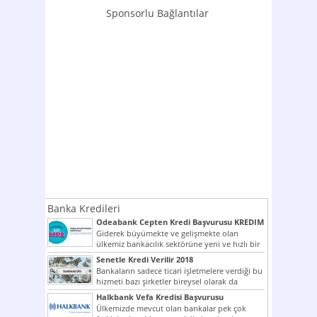
Sponsorlu Bağlantılar
Banka Kredileri
Odeabank Cepten Kredi Başvurusu KREDIM
8444
Giderek büyümekte ve gelişmekte olan
ülkemiz bankacılık sektörüne yeni ve hızlı bir
giriş yapmış olan...
Senetle Kredi Verilir 2018
Bankaların sadece ticari işletmelere verdiği bu
hizmeti bazı şirketler bireysel olarak da
vermektedir. Senetle kredi...
Halkbank Vefa Kredisi Başvurusu
Ülkemizde mevcut olan bankalar pek çok