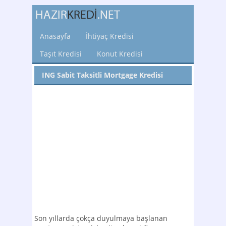
Anasayfa
İhtiyaç Kredisi
Taşıt Kredisi
Konut Kredisi
ING Sabit Taksitli Mortgage Kredisi
Son yıllarda çokça duyulmaya başlanan