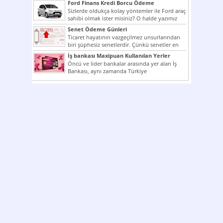
Ford Finans Kredi Borcu Ödeme
Sizlerde oldukça kolay yöntemler ile Ford araç
sahibi olmak ister misiniz? O halde yazımız
ilginizi...
Senet Ödeme Günleri
Ticaret hayatının vazgeçilmez unsurlarından
biri şüphesiz senetlerdir. Çünkü senetler en
çok kullanılan ödeme araçlarıdır. Taksitler...
İş bankası Maxipuan Kullanılan Yerler
Öncü ve lider bankalar arasında yer alan İş
Bankası, aynı zamanda Türkiye
Cumhuriyeti’nin ilk milli...