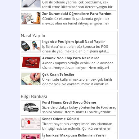
Çek ile ödeme yapma, çek bozdurma, çek
tahsil etme ülkemizde son derece yaygın bir
şekilde...
Zor Durumdaki Öğrencilere Para Yardımı
Günümüz ekonomik şartlarında geçinmek
mevcut olan en temel ihtiyaçları gidermek
dahi son derece zor olmak...
Nasıl Yapılır
İngenico Pos İşlem İptali Nasıl Yapılır
İş Bankası’na ait olan söz konusu bu POS
cihazı ile yapılmakta olan bir işlemi iptal...
Akbank Neo Chip Para Nerelerde
Kullanılır?
Akbank yapmış olduğu yenilikler ile adından
söz ettirmeye devam ediyor. Hem müşteri
potansiyelini arttırmak hem...
Çek Kıran Tefeciler
Ülkemizde kullanılmakta olan pek çok farklı
ödeme yolu ve yöntemi mevcut olmak ile
beraber bunlar...
Bilgi Bankası
Ford Finans Kredi Borcu Ödeme
Sizlerde oldukça kolay yöntemler ile Ford araç
sahibi olmak ister misiniz? O halde yazımız
ilginizi...
Senet Ödeme Günleri
Ticaret hayatının vazgeçilmez unsurlarından
biri şüphesiz senetlerdir. Çünkü senetler en
çok kullanılan ödeme araçlarıdır. Taksitler...
İş bankası Maxipuan Kullanılan Yerler