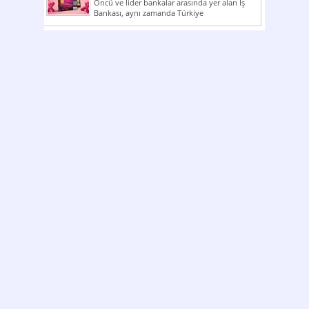
Öncü ve lider bankalar arasında yer alan İş
Bankası, aynı zamanda Türkiye
Cumhuriyeti’nin ilk milli...