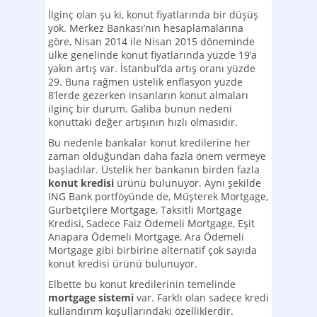
İlginç olan şu ki, konut fiyatlarında bir düşüş
yok. Merkez Bankası’nın hesaplamalarına
göre, Nisan 2014 ile Nisan 2015 döneminde
ülke genelinde konut fiyatlarında yüzde 19’a
yakın artış var. İstanbul’da artış oranı yüzde
29. Buna rağmen üstelik enflasyon yüzde
8’lerde gezerken insanların konut almaları
ilginç bir durum. Galiba bunun nedeni
konuttaki değer artışının hızlı olmasıdır.
Bu nedenle bankalar konut kredilerine her
zaman olduğundan daha fazla önem vermeye
başladılar. Üstelik her bankanın birden fazla
konut kredisi
ürünü bulunuyor. Aynı şekilde
ING Bank portföyünde de, Müşterek Mortgage,
Gurbetçilere Mortgage, Taksitli Mortgage
Kredisi, Sadece Faiz Ödemeli Mortgage, Eşit
Anapara Ödemeli Mortgage, Ara Ödemeli
Mortgage gibi birbirine alternatif çok sayıda
konut kredisi ürünü bulunuyor.
Elbette bu konut kredilerinin temelinde
mortgage sistemi
var. Farklı olan sadece kredi
kullandırım koşullarındaki özelliklerdir.