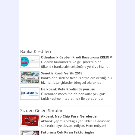
Banka Kredileri
Odeabank Cepten Kredi Başvurusu KREDIM
8444
Giderek büyümekte ve gelişmekte olan
ülkemiz bankacılık sektörüne yeni ve hızlı bir
giriş yapmış olan...
Senetle Kredi Verilir 2018
Bankaların sadece ticari işletmelere verdiği bu
hizmeti bazı şirketler bireysel olarak da
vermektedir. Senetle kredi...
Halkbank Vefa Kredisi Başvurusu
Ülkemizde mevcut olan bankalar pek çok
farklı kesime hitap etmek ile beraber bu
noktada son...
Sizden Gelen Sorular
Akbank Neo Chip Para Nerelerde
Kullanılır?
Akbank yapmış olduğu yenilikler ile adından
söz ettirmeye devam ediyor. Hem müşteri
potansiyelini arttırmak hem...
Faturasız Çek Kıran Faktoringler