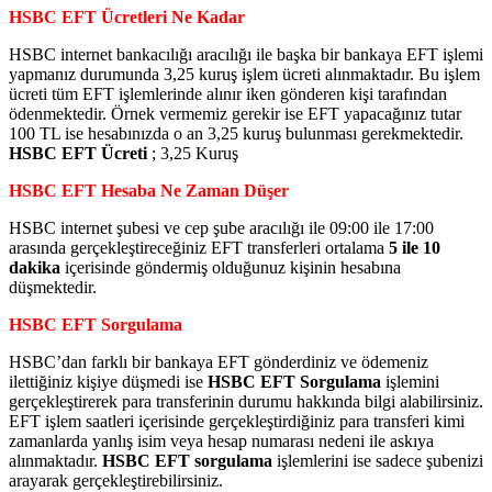
HSBC EFT Ücretleri Ne Kadar
HSBC internet bankacılığı aracılığı ile başka bir bankaya EFT işlemi
yapmanız durumunda 3,25 kuruş işlem ücreti alınmaktadır. Bu işlem
ücreti tüm EFT işlemlerinde alınır iken gönderen kişi tarafından
ödenmektedir. Örnek vermemiz gerekir ise EFT yapacağınız tutar
100 TL ise hesabınızda o an 3,25 kuruş bulunması gerekmektedir.
HSBC EFT Ücreti
; 3,25 Kuruş
HSBC EFT Hesaba Ne Zaman Düşer
HSBC internet şubesi ve cep şube aracılığı ile 09:00 ile 17:00
arasında gerçekleştireceğiniz EFT transferleri ortalama
5 ile 10
dakika
içerisinde göndermiş olduğunuz kişinin hesabına
düşmektedir.
HSBC EFT Sorgulama
HSBC’dan farklı bir bankaya EFT gönderdiniz ve ödemeniz
ilettiğiniz kişiye düşmedi ise
HSBC EFT Sorgulama
işlemini
gerçekleştirerek para transferinin durumu hakkında bilgi alabilirsiniz.
EFT işlem saatleri içerisinde gerçekleştirdiğiniz para transferi kimi
zamanlarda yanlış isim veya hesap numarası nedeni ile askıya
alınmaktadır.
HSBC EFT sorgulama
işlemlerini ise sadece şubenizi
arayarak gerçekleştirebilirsiniz.