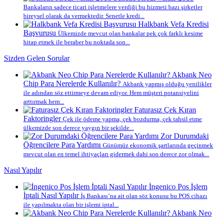
Bankaların sadece ticari işletmelere verdiği bu hizmeti bazı şirketler
bireysel olarak da vermektedir. Senetle kredi...
Halkbank Vefa Kredisi
Başvurusu
Ülkemizde mevcut olan bankalar pek çok farklı kesime
hitap etmek ile beraber bu noktada son...
Sizden Gelen Sorular
Akbank Neo
Chip Para Nerelerde Kullanılır?
Akbank yapmış olduğu yenilikler
ile adından söz ettirmeye devam ediyor. Hem müşteri potansiyelini
arttırmak hem...
Faturasız Çek Kıran
Faktoringler
Çek ile ödeme yapma, çek bozdurma, çek tahsil etme
ülkemizde son derece yaygın bir şekilde...
Zor Durumdaki
Öğrencilere Para Yardımı
Günümüz ekonomik şartlarında geçinmek
mevcut olan en temel ihtiyaçları gidermek dahi son derece zor olmak...
Nasıl Yapılır
İngenico Pos İşlem
İptali Nasıl Yapılır
İş Bankası’na ait olan söz konusu bu POS cihazı
ile yapılmakta olan bir işlemi iptal...
Akbank Neo