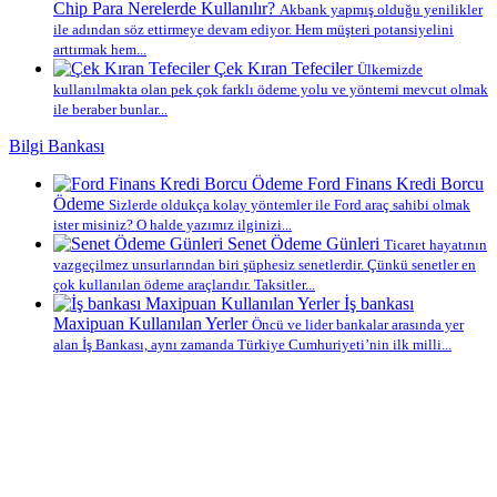
Chip Para Nerelerde Kullanılır?
Akbank yapmış olduğu yenilikler
ile adından söz ettirmeye devam ediyor. Hem müşteri potansiyelini
arttırmak hem...
Çek Kıran Tefeciler
Ülkemizde
kullanılmakta olan pek çok farklı ödeme yolu ve yöntemi mevcut olmak
ile beraber bunlar...
Bilgi Bankası
Ford Finans Kredi Borcu
Ödeme
Sizlerde oldukça kolay yöntemler ile Ford araç sahibi olmak
ister misiniz? O halde yazımız ilginizi...
Senet Ödeme Günleri
Ticaret hayatının
vazgeçilmez unsurlarından biri şüphesiz senetlerdir. Çünkü senetler en
çok kullanılan ödeme araçlarıdır. Taksitler...
İş bankası
Maxipuan Kullanılan Yerler
Öncü ve lider bankalar arasında yer
alan İş Bankası, aynı zamanda Türkiye Cumhuriyeti’nin ilk milli...