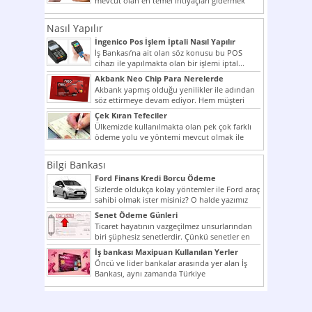
mevcut olan en temel ihtiyaçları gidermek
dahi son derece zor olmak...
Nasıl Yapılır
İngenico Pos İşlem İptali Nasıl Yapılır
İş Bankası’na ait olan söz konusu bu POS
cihazı ile yapılmakta olan bir işlemi iptal...
Akbank Neo Chip Para Nerelerde
Kullanılır?
Akbank yapmış olduğu yenilikler ile adından
söz ettirmeye devam ediyor. Hem müşteri
potansiyelini arttırmak hem...
Çek Kıran Tefeciler
Ülkemizde kullanılmakta olan pek çok farklı
ödeme yolu ve yöntemi mevcut olmak ile
beraber bunlar...
Bilgi Bankası
Ford Finans Kredi Borcu Ödeme
Sizlerde oldukça kolay yöntemler ile Ford araç
sahibi olmak ister misiniz? O halde yazımız
ilginizi...
Senet Ödeme Günleri
Ticaret hayatının vazgeçilmez unsurlarından
biri şüphesiz senetlerdir. Çünkü senetler en
çok kullanılan ödeme araçlarıdır. Taksitler...
İş bankası Maxipuan Kullanılan Yerler
Öncü ve lider bankalar arasında yer alan İş
Bankası, aynı zamanda Türkiye
Cumhuriyeti’nin ilk milli...