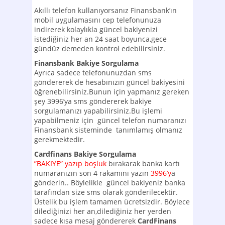
Akıllı telefon kullanıyorsanız Finansbank’ın
mobil uygulamasını cep telefonunuza
indirerek kolaylıkla güncel bakiyenizi
istediğiniz her an 24 saat boyunca,gece
gündüz demeden kontrol edebilirsiniz.
Finansbank Bakiye Sorgulama
Ayrıca sadece telefonunuzdan sms
göndererek de hesabınızın güncel bakiyesini
öğrenebilirsiniz.Bunun için yapmanız gereken
şey 3996’ya sms göndererek bakiye
sorgulamanızı yapabilirsiniz.Bu işlemi
yapabilmeniz için güncel telefon numaranızı
Finansbank sisteminde tanımlamış olmanız
gerekmektedir.
Cardfinans Bakiye Sorgulama
”BAKIYE” yazıp boşluk
bırakarak banka kartı
numaranızın son 4 rakamını yazın
3996’y
a
gönderin.. Böylelikle güncel bakiyeniz banka
tarafından size sms olarak gönderilecektir.
Üstelik bu işlem tamamen ücretsizdir. Böylece
dilediğinizi her an,dilediğiniz her yerden
sadece kısa mesaj göndererek
CardFinans