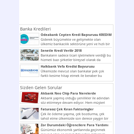
Banka Kredileri
Odeabank Cepten Kredi Başvurusu KREDIM
8444
Giderek büyümekte ve gelişmekte olan
ülkemiz bankacılık sektörüne yeni ve hızlı bir
giriş yapmış olan...
Senetle Kredi Verilir 2018
Bankaların sadece ticari işletmelere verdiği bu
hizmeti bazı şirketler bireysel olarak da
vermektedir. Senetle kredi...
Halkbank Vefa Kredisi Başvurusu
Ülkemizde mevcut olan bankalar pek çok
farklı kesime hitap etmek ile beraber bu
noktada son...
Sizden Gelen Sorular
Akbank Neo Chip Para Nerelerde
Kullanılır?
Akbank yapmış olduğu yenilikler ile adından
söz ettirmeye devam ediyor. Hem müşteri
potansiyelini arttırmak hem...
Faturasız Çek Kıran Faktoringler
Çek ile ödeme yapma, çek bozdurma, çek
tahsil etme ülkemizde son derece yaygın bir
şekilde...
Zor Durumdaki Öğrencilere Para Yardımı
Günümüz ekonomik şartlarında geçinmek