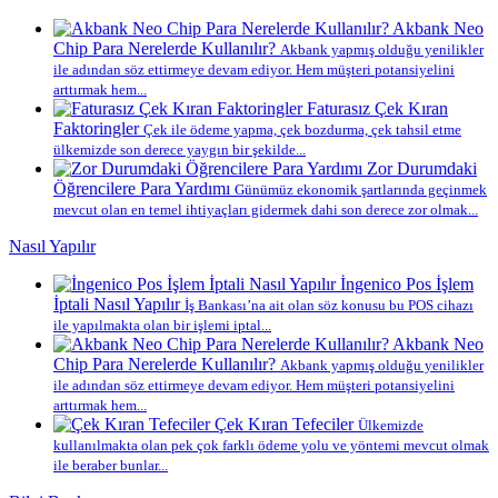
Akbank Neo
Chip Para Nerelerde Kullanılır?
Akbank yapmış olduğu yenilikler
ile adından söz ettirmeye devam ediyor. Hem müşteri potansiyelini
arttırmak hem...
Faturasız Çek Kıran
Faktoringler
Çek ile ödeme yapma, çek bozdurma, çek tahsil etme
ülkemizde son derece yaygın bir şekilde...
Zor Durumdaki
Öğrencilere Para Yardımı
Günümüz ekonomik şartlarında geçinmek
mevcut olan en temel ihtiyaçları gidermek dahi son derece zor olmak...
Nasıl Yapılır
İngenico Pos İşlem
İptali Nasıl Yapılır
İş Bankası’na ait olan söz konusu bu POS cihazı
ile yapılmakta olan bir işlemi iptal...
Akbank Neo
Chip Para Nerelerde Kullanılır?
Akbank yapmış olduğu yenilikler
ile adından söz ettirmeye devam ediyor. Hem müşteri potansiyelini
arttırmak hem...
Çek Kıran Tefeciler
Ülkemizde
kullanılmakta olan pek çok farklı ödeme yolu ve yöntemi mevcut olmak
ile beraber bunlar...