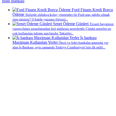
Bilgi Bankası
Ford Finans Kredi Borcu
Ödeme
Sizlerde oldukça kolay yöntemler ile Ford araç sahibi olmak
ister misiniz? O halde yazımız ilginizi...
Senet Ödeme Günleri
Ticaret hayatının
vazgeçilmez unsurlarından biri şüphesiz senetlerdir. Çünkü senetler en
çok kullanılan ödeme araçlarıdır. Taksitler...
İş bankası
Maxipuan Kullanılan Yerler
Öncü ve lider bankalar arasında yer
alan İş Bankası, aynı zamanda Türkiye Cumhuriyeti’nin ilk milli...