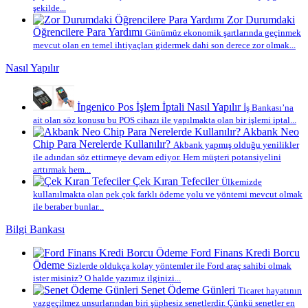
şekilde...
Zor Durumdaki
Öğrencilere Para Yardımı
Günümüz ekonomik şartlarında geçinmek
mevcut olan en temel ihtiyaçları gidermek dahi son derece zor olmak...
Nasıl Yapılır
İngenico Pos İşlem İptali Nasıl Yapılır
İş Bankası’na
ait olan söz konusu bu POS cihazı ile yapılmakta olan bir işlemi iptal...
Akbank Neo
Chip Para Nerelerde Kullanılır?
Akbank yapmış olduğu yenilikler
ile adından söz ettirmeye devam ediyor. Hem müşteri potansiyelini
arttırmak hem...
Çek Kıran Tefeciler
Ülkemizde
kullanılmakta olan pek çok farklı ödeme yolu ve yöntemi mevcut olmak
ile beraber bunlar...
Bilgi Bankası
Ford Finans Kredi Borcu
Ödeme
Sizlerde oldukça kolay yöntemler ile Ford araç sahibi olmak
ister misiniz? O halde yazımız ilginizi...
Senet Ödeme Günleri
Ticaret hayatının
vazgeçilmez unsurlarından biri şüphesiz senetlerdir. Çünkü senetler en