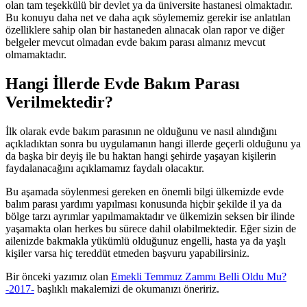
olan tam teşekkülü bir devlet ya da üniversite hastanesi olmaktadır.
Bu konuyu daha net ve daha açık söylememiz gerekir ise anlatılan
özelliklere sahip olan bir hastaneden alınacak olan rapor ve diğer
belgeler mevcut olmadan evde bakım parası almanız mevcut
olmamaktadır.
Hangi İllerde Evde Bakım Parası
Verilmektedir?
İlk olarak evde bakım parasının ne olduğunu ve nasıl alındığını
açıkladıktan sonra bu uygulamanın hangi illerde geçerli olduğunu ya
da başka bir deyiş ile bu haktan hangi şehirde yaşayan kişilerin
faydalanacağını açıklamamız faydalı olacaktır.
Bu aşamada söylenmesi gereken en önemli bilgi ülkemizde evde
balım parası yardımı yapılması konusunda hiçbir şekilde il ya da
bölge tarzı ayrımlar yapılmamaktadır ve ülkemizin seksen bir ilinde
yaşamakta olan herkes bu sürece dahil olabilmektedir. Eğer sizin de
ailenizde bakmakla yükümlü olduğunuz engelli, hasta ya da yaşlı
kişiler varsa hiç tereddüt etmeden başvuru yapabilirsiniz.
Bir önceki yazımız olan
Emekli Temmuz Zammı Belli Oldu Mu?
-2017-
başlıklı makalemizi de okumanızı öneririz.