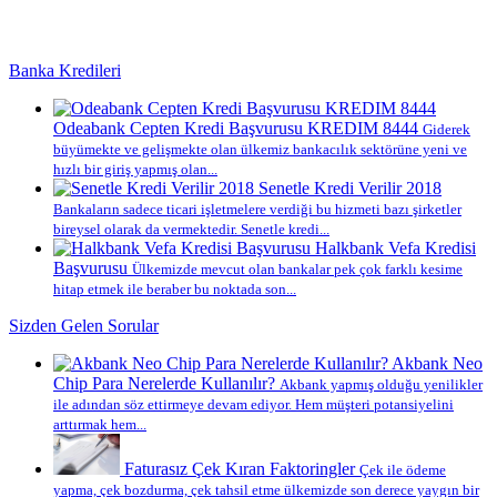
Banka Kredileri
Odeabank Cepten Kredi Başvurusu KREDIM 8444
Giderek
büyümekte ve gelişmekte olan ülkemiz bankacılık sektörüne yeni ve
hızlı bir giriş yapmış olan...
Senetle Kredi Verilir 2018
Bankaların sadece ticari işletmelere verdiği bu hizmeti bazı şirketler
bireysel olarak da vermektedir. Senetle kredi...
Halkbank Vefa Kredisi
Başvurusu
Ülkemizde mevcut olan bankalar pek çok farklı kesime
hitap etmek ile beraber bu noktada son...
Sizden Gelen Sorular
Akbank Neo
Chip Para Nerelerde Kullanılır?
Akbank yapmış olduğu yenilikler
ile adından söz ettirmeye devam ediyor. Hem müşteri potansiyelini
arttırmak hem...
Faturasız Çek Kıran Faktoringler
Çek ile ödeme
yapma, çek bozdurma, çek tahsil etme ülkemizde son derece yaygın bir