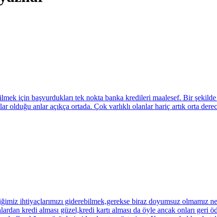
ebilmek için başvurdukları tek nokta banka kredileri maalesef. Bir şeki
r olduğu anlar açıkça ortada. Çok varlıklı olanlar hariç artık orta dere
imiz ihtiyaçlarımızı giderebilmek,gerekse biraz doyumsuz olmamız ned
rdan kredi alması güzel,kredi kartı alması da öyle ancak onları geri