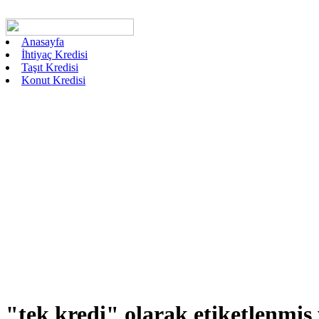
Anasayfa
İhtiyaç Kredisi
Taşıt Kredisi
Konut Kredisi
"tek kredi"
olarak etiketlenmiş 