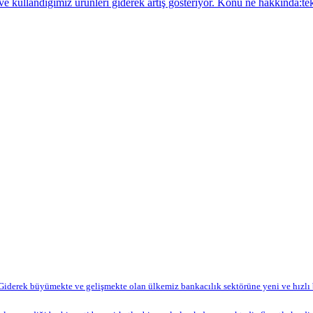
ve kullandığımız ürünleri giderek artış gösteriyor. Konu ne hakkında:tek 
Giderek büyümekte ve gelişmekte olan ülkemiz bankacılık sektörüne yeni ve hızlı bi