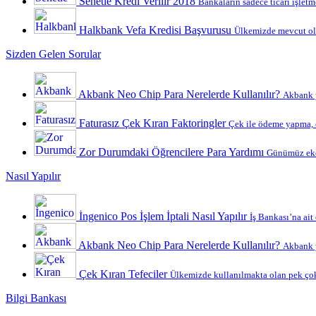
Senetle Kredi Verilir 2018
Bankaların sadece ticari işletme
Halkbank Vefa Kredisi Başvurusu
Ülkemizde mevcut ola
Sizden Gelen Sorular
Akbank Neo Chip Para Nerelerde Kullanılır?
Akbank y
Faturasız Çek Kıran Faktoringler
Çek ile ödeme yapma, ç
Zor Durumdaki Öğrencilere Para Yardımı
Günümüz ekon
Nasıl Yapılır
İngenico Pos İşlem İptali Nasıl Yapılır
İş Bankası’na ait
Akbank Neo Chip Para Nerelerde Kullanılır?
Akbank y
Çek Kıran Tefeciler
Ülkemizde kullanılmakta olan pek çok
Bilgi Bankası