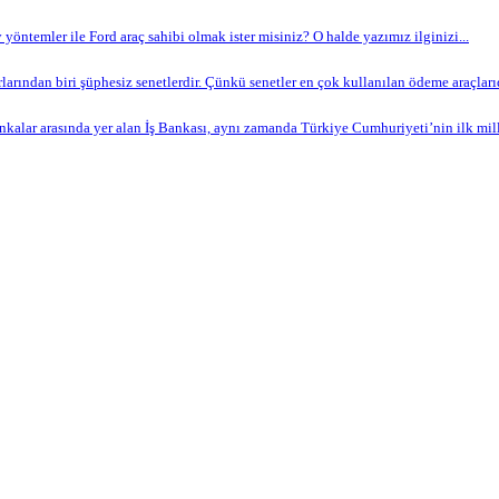
yöntemler ile Ford araç sahibi olmak ister misiniz? O halde yazımız ilginizi...
arından biri şüphesiz senetlerdir. Çünkü senetler en çok kullanılan ödeme araçlarıdır
nkalar arasında yer alan İş Bankası, aynı zamanda Türkiye Cumhuriyeti’nin ilk milli