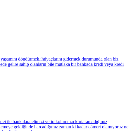
lde yaşamını döndürmek,ihtiyaçlarını gidermek durumunda olan biz
cede gelire sahip olanların bile mutlaka bir bankada kredi veya kredi
ei ile bankalara elimizi verip kolumuzu kurtaramadığımız
 ödemeye geldiğinde harcadığımız zaman ki kadar cömert olamıyoruz ne