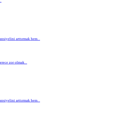
.
siyelini arttırmak hem...
rece zor olmak...
siyelini arttırmak hem...