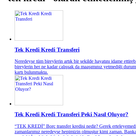
Tek Kredi Kredi Transferi
Neredeyse tüm bireylerin artık bir şekilde hayatını idame ettir
bireylerin her ne kadar çalışsak da maaşımınız yetmediği durumla
kartı bulunmakta.
Tek Kredi Kredi Transferi Peki Nasıl Oluyor?
“TEK KREDİ” Borç transfer kredisi nedir? Gerek erteleyemediğ
zamanlarımız neredeyse hepimizin olmuştur kimi zaman. Bankala