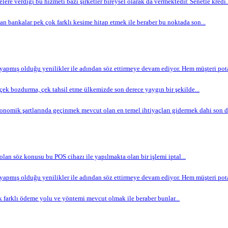
lere verdiği bu hizmeti bazı şirketler bireysel olarak da vermektedir. Senetle kredi..
n bankalar pek çok farklı kesime hitap etmek ile beraber bu noktada son...
apmış olduğu yenilikler ile adından söz ettirmeye devam ediyor. Hem müşteri potan
ek bozdurma, çek tahsil etme ülkemizde son derece yaygın bir şekilde...
omik şartlarında geçinmek mevcut olan en temel ihtiyaçları gidermek dahi son de
 olan söz konusu bu POS cihazı ile yapılmakta olan bir işlemi iptal...
apmış olduğu yenilikler ile adından söz ettirmeye devam ediyor. Hem müşteri potan
 farklı ödeme yolu ve yöntemi mevcut olmak ile beraber bunlar...