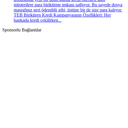
müşterilere para biriktirme imkanı sağlıyor. Bu sayede dosya
masrafınız geri ödendiği gibi, üstüne bir de size para kalıyor.
TEB Biriktiren Kredi Kampanyasının Özellikleri: Her
bankada kredi çekilirken...
Sponsorlu Bağlantılar