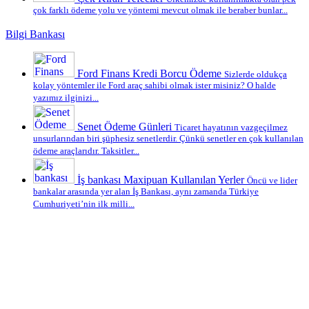
çok farklı ödeme yolu ve yöntemi mevcut olmak ile beraber bunlar...
Bilgi Bankası
Ford Finans Kredi Borcu Ödeme
Sizlerde oldukça
kolay yöntemler ile Ford araç sahibi olmak ister misiniz? O halde
yazımız ilginizi...
Senet Ödeme Günleri
Ticaret hayatının vazgeçilmez
unsurlarından biri şüphesiz senetlerdir. Çünkü senetler en çok kullanılan
ödeme araçlarıdır. Taksitler...
İş bankası Maxipuan Kullanılan Yerler
Öncü ve lider
bankalar arasında yer alan İş Bankası, aynı zamanda Türkiye
Cumhuriyeti’nin ilk milli...