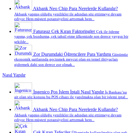
Akbank Neo Chip Para Nerelerde Kullanılır?
Akbank yapmış olduğu yenilikler ile adından söz ettirmeye devam
ediyor. Hem müşteri potansiyelini arttırmak hem...
Faturasız Çek Kıran Faktoringler
Çek ile ödeme
yapma, çek bozdurma, çek tahsil etme ülkemizde son derece yaygın bir
şekilde...
Zor Durumdaki Öğrencilere Para Yardımı
Günümüz
ekonomik şartlarında geçinmek mevcut olan en temel ihtiyaçları
gidermek dahi son derece zor olmak...
Nasıl Yapılır
İngenico Pos İşlem İptali Nasıl Yapılır
İş Bankası’na
ait olan söz konusu bu POS cihazı ile yapılmakta olan bir işlemi iptal...
Akbank Neo Chip Para Nerelerde Kullanılır?
Akbank yapmış olduğu yenilikler ile adından söz ettirmeye devam
ediyor. Hem müşteri potansiyelini arttırmak hem...
Çek Kıran Tefeciler
Ülkemizde kullanılmakta olan pek