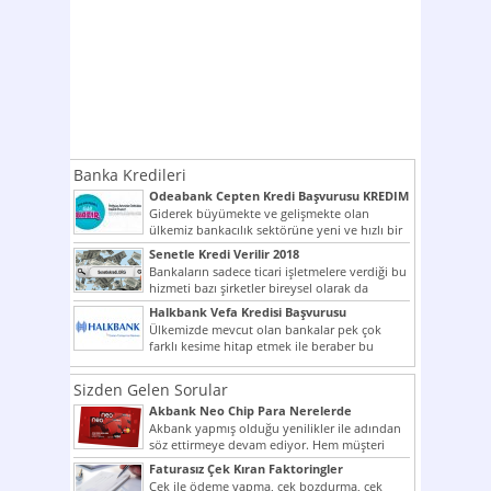
Banka Kredileri
Odeabank Cepten Kredi Başvurusu KREDIM
8444
Giderek büyümekte ve gelişmekte olan
ülkemiz bankacılık sektörüne yeni ve hızlı bir
giriş yapmış olan...
Senetle Kredi Verilir 2018
Bankaların sadece ticari işletmelere verdiği bu
hizmeti bazı şirketler bireysel olarak da
vermektedir. Senetle kredi...
Halkbank Vefa Kredisi Başvurusu
Ülkemizde mevcut olan bankalar pek çok
farklı kesime hitap etmek ile beraber bu
noktada son...
Sizden Gelen Sorular
Akbank Neo Chip Para Nerelerde
Kullanılır?
Akbank yapmış olduğu yenilikler ile adından
söz ettirmeye devam ediyor. Hem müşteri
potansiyelini arttırmak hem...
Faturasız Çek Kıran Faktoringler
Çek ile ödeme yapma, çek bozdurma, çek