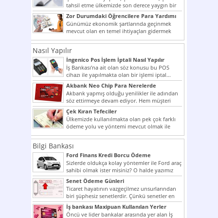
tahsil etme ülkemizde son derece yaygın bir
şekilde...
Zor Durumdaki Öğrencilere Para Yardımı
Günümüz ekonomik şartlarında geçinmek
mevcut olan en temel ihtiyaçları gidermek
dahi son derece zor olmak...
Nasıl Yapılır
İngenico Pos İşlem İptali Nasıl Yapılır
İş Bankası’na ait olan söz konusu bu POS
cihazı ile yapılmakta olan bir işlemi iptal...
Akbank Neo Chip Para Nerelerde
Kullanılır?
Akbank yapmış olduğu yenilikler ile adından
söz ettirmeye devam ediyor. Hem müşteri
potansiyelini arttırmak hem...
Çek Kıran Tefeciler
Ülkemizde kullanılmakta olan pek çok farklı
ödeme yolu ve yöntemi mevcut olmak ile
beraber bunlar...
Bilgi Bankası
Ford Finans Kredi Borcu Ödeme
Sizlerde oldukça kolay yöntemler ile Ford araç
sahibi olmak ister misiniz? O halde yazımız
ilginizi...
Senet Ödeme Günleri
Ticaret hayatının vazgeçilmez unsurlarından
biri şüphesiz senetlerdir. Çünkü senetler en
çok kullanılan ödeme araçlarıdır. Taksitler...
İş bankası Maxipuan Kullanılan Yerler
Öncü ve lider bankalar arasında yer alan İş