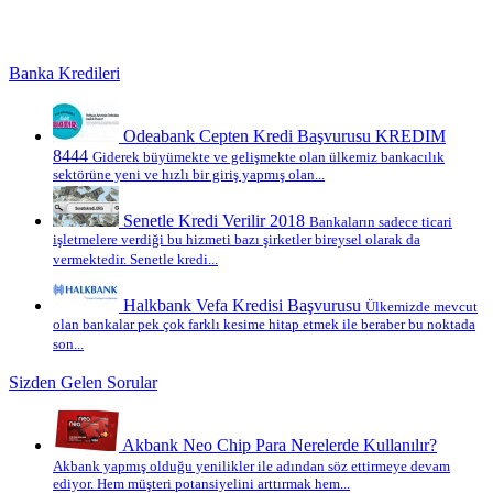
Banka Kredileri
Odeabank Cepten Kredi Başvurusu KREDIM
8444
Giderek büyümekte ve gelişmekte olan ülkemiz bankacılık
sektörüne yeni ve hızlı bir giriş yapmış olan...
Senetle Kredi Verilir 2018
Bankaların sadece ticari
işletmelere verdiği bu hizmeti bazı şirketler bireysel olarak da
vermektedir. Senetle kredi...
Halkbank Vefa Kredisi Başvurusu
Ülkemizde mevcut
olan bankalar pek çok farklı kesime hitap etmek ile beraber bu noktada
son...
Sizden Gelen Sorular
Akbank Neo Chip Para Nerelerde Kullanılır?
Akbank yapmış olduğu yenilikler ile adından söz ettirmeye devam
ediyor. Hem müşteri potansiyelini arttırmak hem...