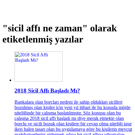
"sicil affı ne zaman"
olarak
etiketlenmiş yazılar
2018 Sicil Affı Başladı Mı?
Bankalara olan borçları nedeni ile sahip oldukları sicilleri
bozulmuş olan kişiler için yeni yıl itibari ile bu konuda müjde
niteliğinde bir çalışma başlatılmıştır. Söz konusu olan bu
çalışma 2018 sicil affı başladı mı diye merak etmekte olan
borçlu ve sicili bozuk olan kişilere bir cevap olma niteliği taşır
iken halen tasarı olan bu uygulamaya göre bu kişilerin mevcut
mağduriyetlerini gidermek adına bir sicil affına uğramaları...