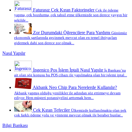
Faturasız Çek Kıran Faktoringler
Çek ile ödeme
yapma, çek bozdurma, çek tahsil etme ülkemizde son derece yaygın bir
şekilde...
Zor Durumdaki Öğrencilere Para Yardımı
Günümüz
ekonomik şartlarında geçinmek mevcut olan en temel ihtiyaçları
gidermek dahi son derece zor olmak...
Nasıl Yapılır
İngenico Pos İşlem İptali Nasıl Yapılır
İş Bankası’na
ait olan söz konusu bu POS cihazı ile yapılmakta olan bir işlemi iptal...
Akbank Neo Chip Para Nerelerde Kullanılır?
Akbank yapmış olduğu yenilikler ile adından söz ettirmeye devam
ediyor. Hem müşteri potansiyelini arttırmak hem...
Çek Kıran Tefeciler
Ülkemizde kullanılmakta olan pek
çok farklı ödeme yolu ve yöntemi mevcut olmak ile beraber bunlar...
Bilgi Bankası