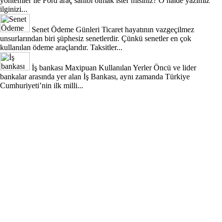
yöntemler ile Ford araç sahibi olmak ister misiniz? O halde yazımız
ilginizi...
Senet Ödeme Günleri
Ticaret hayatının vazgeçilmez
unsurlarından biri şüphesiz senetlerdir. Çünkü senetler en çok
kullanılan ödeme araçlarıdır. Taksitler...
İş bankası Maxipuan Kullanılan Yerler
Öncü ve lider
bankalar arasında yer alan İş Bankası, aynı zamanda Türkiye
Cumhuriyeti’nin ilk milli...