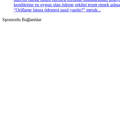
kendilerine en uygun olan ödeme şeklini tespit etmek adına
“Oriflame fatura ödemesi nasıl yapılır?” merak...
Sponsorlu Bağlantılar