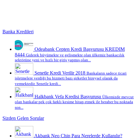
Banka Kredileri
Odeabank Cepten Kredi Başvurusu KREDIM
8444
Giderek büyümekte ve gelişmekte olan ülkemiz bankacılık
sektörüne yeni ve hızlı bir giriş yapmış olan...
Senetle Kredi Verilir 2018
Bankaların sadece ticari
işletmelere verdiği bu hizmeti bazı şirketler bireysel olarak da
vermektedir. Senetle kredi...
Halkbank Vefa Kredisi Başvurusu
Ülkemizde mevcut
olan bankalar pek çok farklı kesime hitap etmek ile beraber bu noktada
son...
Sizden Gelen Sorular
Akbank Neo Chip Para Nerelerde Kullanılır?