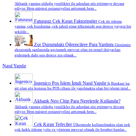
Akbank yapmış olduğu yenilikler ile adından söz ettirmeye devam
ediyor. Hem müşteri potansiyelini arttırmak hem...
Faturasız Çek Kıran Faktoringler
Çek ile ödeme
yapma, çek bozdurma, çek tahsil etme ülkemizde son derece yaygın bir
şekilde...
Zor Durumdaki Öğrencilere Para Yardımı
Günümüz
ekonomik şartlarında geçinmek mevcut olan en temel ihtiyaçları
gidermek dahi son derece zor olmak...
Nasıl Yapılır
İngenico Pos İşlem İptali Nasıl Yapılır
İş Bankası’na
ait olan söz konusu bu POS cihazı ile yapılmakta olan bir işlemi iptal...
Akbank Neo Chip Para Nerelerde Kullanılır?
Akbank yapmış olduğu yenilikler ile adından söz ettirmeye devam
ediyor. Hem müşteri potansiyelini arttırmak hem...
Çek Kıran Tefeciler
Ülkemizde kullanılmakta olan pek
çok farklı ödeme yolu ve yöntemi mevcut olmak ile beraber bunlar...