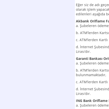
Eğer siz de adı geç
olarak işlem yapacak
edilenleri aşağıda bel
Akbank Oriflame F
a. Şubeleren ödeme 
b. ATM’lerden Karts
c. ATM’lerden Kartl
d. İnternet Şubesin
Lirası’dır.
Garanti Bankası Or
a. Şubeleren ödeme 
b. ATM’lerden Kart
bulunmamaktadır,
c. ATM’lerden Kartl
d. İnternet Şubesin
Lirası’dır.
ING Bank Oriflame
a. Şubeleren ödeme 