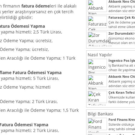
Akbank Neo Chi
Kullanılır?
en firmanın
fatura ödeme
leri ile alakalı
Akbank yapmış ol
adından söz ett
 yerler araştırıyorsanız en çok tercih
müşteri potansiye
irtildiği gibidir;
Faturasız Çek K
Çek ile ödeme y
atura Ödemesi Yapma
tahsil etme ülke
yapma hizmeti; 2,5 Türk Lirası,
bir şekilde...
Zor Durumdaki 
Yardımı
Günümüz ekonomi
ız Ödeme Yapma; ücretsiz,
mevcut olan en t
dahi son derece 
ı Ödeme Yapma; ücretsiz,
Nasıl Yapılır
den Aracılığı ile Ödeme Yapma; 1 Türk
İngenico Pos İşl
İş Bankası’na ai
cihazı ile yapılma
iflame Fatura Ödemesi Yapma
Akbank Neo Chi
yapma hizmeti; 5 Türk Lirası,
Kullanılır?
Akbank yapmış ol
adından söz ett
sız Ödeme Yapma; hizmeti
müşteri potansiye
Çek Kıran Tefeci
Ülkemizde kullan
ı Ödeme Yapma; 2 Türk Lirası,
farklı ödeme yo
olmak ile beraber
den Aracılığı ile Ödeme Yapma; 1,5 Türk
Bilgi Bankası
Ford Finans Kr
 Fatura Ödemesi Yapma
Sizlerde oldukça
araç sahibi olmak
yapma hizmeti; 2 Türk Lirası,
yazımız ilginizi...