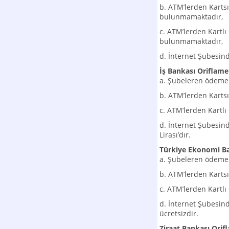
b. ATM’lerden Kart
bulunmamaktadır,
c. ATM’lerden Kartl
bulunmamaktadır,
d. İnternet Şubesind
İş Bankası Oriflam
a. Şubeleren ödeme
b. ATM’lerden Karts
c. ATM’lerden Kartl
d. İnternet Şubesin
Lirası’dır.
Türkiye Ekonomi B
a. Şubeleren ödeme 
b. ATM’lerden Karts
c. ATM’lerden Kartl
d. İnternet Şubesin
ücretsizdir.
Ziraat Bankası Ori