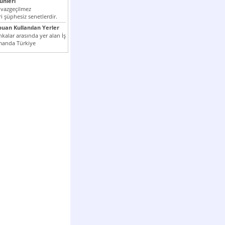
nleri
 vazgeçilmez
i şüphesiz senetlerdir.
n çok kullanılan ödeme
puan Kullanılan Yerler
er...
kalar arasında yer alan İş
manda Türkiye
k milli...