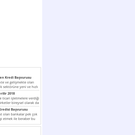
n Kredi Başvurusu
te ve gelişmekte olan
k sektörüne yeni ve hızlı
lan...
rilir 2018
 ticari işletmelere verdiği
irketler bireysel olarak da
tle kredi...
redisi Başvurusu
t olan bankalar pek çok
ap etmek ile beraber bu