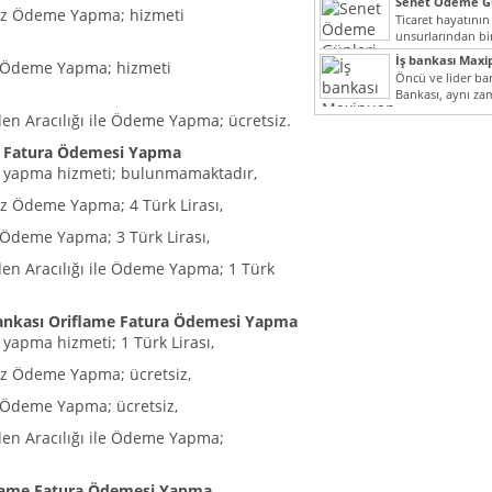
Senet Ödeme Gü
sız Ödeme Yapma; hizmeti
Ticaret hayatının
unsurlarından bir
Çünkü senetler e
İş bankası Maxi
ı Ödeme Yapma; hizmeti
araçlarıdır. Taksitl
Öncü ve lider ban
Bankası, aynı za
Cumhuriyeti’nin il
en Aracılığı ile Ödeme Yapma; ücretsiz.
e Fatura Ödemesi Yapma
 yapma hizmeti; bulunmamaktadır,
ız Ödeme Yapma; 4 Türk Lirası,
ı Ödeme Yapma; 3 Türk Lirası,
den Aracılığı ile Ödeme Yapma; 1 Türk
ankası Oriflame Fatura Ödemesi Yapma
yapma hizmeti; 1 Türk Lirası,
ız Ödeme Yapma; ücretsiz,
ı Ödeme Yapma; ücretsiz,
den Aracılığı ile Ödeme Yapma;
flame Fatura Ödemesi Yapma