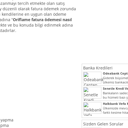
azanmayı tercih etmekte olan satış
 ay düzenli olarak fatura ödemek zorunda
ı kendilerine en uygun olan ödeme
adına “
Oriflame fatura ödemesi nasıl
kte ve bu konuda bilgi edinmek adına
tadırlar.
Banka Kredileri
Odeabank Cepte
KREDIM 8444
Giderek büyümek
ülkemiz bankacılı
bir giriş yapmış o
Senetle Kredi Ve
Bankaların sadece
bu hizmeti bazı ş
vermektedir. Sene
Halkbank Vefa K
Ülkemizde mevcu
farklı kesime hit
noktada son...
Sizden Gelen Sorular
yapma