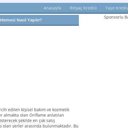
Anasayfa
İhtiyaç Kredisi
Taşıt Kredis
Sponsorlu Ba
demesi Nasıl Yapılır?
cih edilen kişisel bakım ve kozmetik
er almakta olan Oriflame anlatılan
sterecek şekilde en çok satış
ip olan yerler arasında bulunmaktadır. Bu