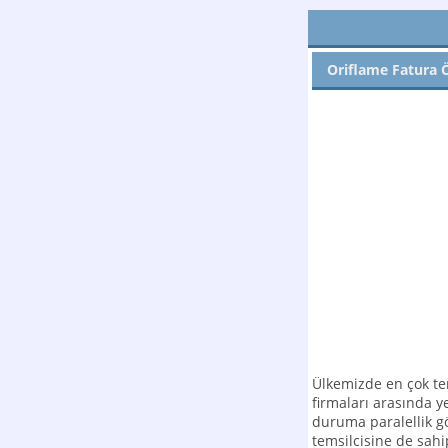
Oriflame Fatura Ö
Ülkemizde en çok ter
firmaları arasında y
duruma paralellik gö
temsilcisine de sah