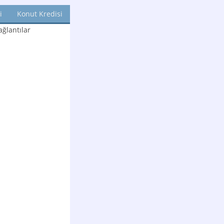
i
Konut Kredisi
ğlantılar