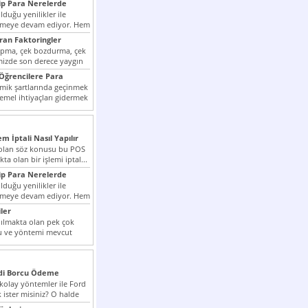
p Para Nerelerde
duğu yenilikler ile
irmeye devam ediyor. Hem
lini arttırmak hem...
ıran Faktoringler
apma, çek bozdurma, çek
mizde son derece yaygın
Öğrencilere Para
k şartlarında geçinmek
emel ihtiyaçları gidermek
zor olmak...
em İptali Nasıl Yapılır
t olan söz konusu bu POS
kta olan bir işlemi iptal...
p Para Nerelerde
duğu yenilikler ile
irmeye devam ediyor. Hem
lini arttırmak hem...
ler
ılmakta olan pek çok
lu ve yöntemi mevcut
 bunlar...
edi Borcu Ödeme
 kolay yöntemler ile Ford
 ister misiniz? O halde