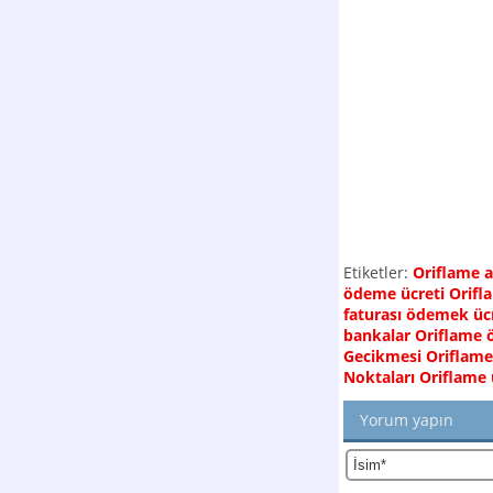
Etiketler:
Oriflame a
ödeme ücreti
Orifl
faturası ödemek ücr
bankalar
Oriflame 
Gecikmesi
Oriflame
Noktaları
Oriflame ü
Yorum yapın