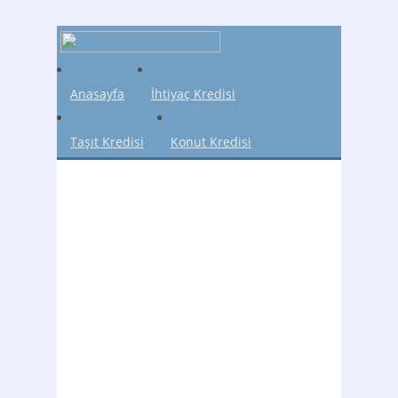
Anasayfa
İhtiyaç Kredisi
Taşıt Kredisi
Konut Kredisi