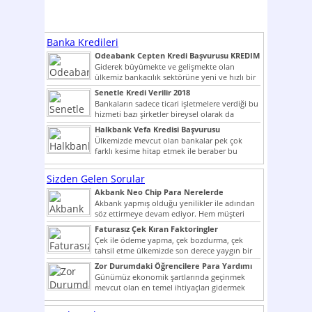
Banka Kredileri
Odeabank Cepten Kredi Başvurusu KREDIM
8444
Giderek büyümekte ve gelişmekte olan
ülkemiz bankacılık sektörüne yeni ve hızlı bir
giriş yapmış olan...
Senetle Kredi Verilir 2018
Bankaların sadece ticari işletmelere verdiği bu
hizmeti bazı şirketler bireysel olarak da
vermektedir. Senetle kredi...
Halkbank Vefa Kredisi Başvurusu
Ülkemizde mevcut olan bankalar pek çok
farklı kesime hitap etmek ile beraber bu
noktada son...
Sizden Gelen Sorular
Akbank Neo Chip Para Nerelerde
Kullanılır?
Akbank yapmış olduğu yenilikler ile adından
söz ettirmeye devam ediyor. Hem müşteri
potansiyelini arttırmak hem...
Faturasız Çek Kıran Faktoringler
Çek ile ödeme yapma, çek bozdurma, çek
tahsil etme ülkemizde son derece yaygın bir
şekilde...
Zor Durumdaki Öğrencilere Para Yardımı
Günümüz ekonomik şartlarında geçinmek
mevcut olan en temel ihtiyaçları gidermek
dahi son derece zor olmak...