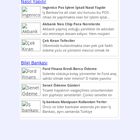
Nasıl Yapılır
İngenico Pos İşlem İptali Nasıl Yapılır
İş Bankası’na ait olan söz konusu bu POS
cihazı ile yapılmakta olan bir işlemi iptal...
Akbank Neo Chip Para Nerelerde
Kullanılır?
Akbank yapmış olduğu yenilikler ile adından
söz ettirmeye devam ediyor. Hem müşteri
potansiyelini arttırmak hem...
Çek Kıran Tefeciler
Ülkemizde kullanılmakta olan pek çok farklı
ödeme yolu ve yöntemi mevcut olmak ile
beraber bunlar...
Bilgi Bankası
Ford Finans Kredi Borcu Ödeme
Sizlerde oldukça kolay yöntemler ile Ford araç
sahibi olmak ister misiniz? O halde yazımız
ilginizi...
Senet Ödeme Günleri
Ticaret hayatının vazgeçilmez unsurlarından
biri şüphesiz senetlerdir. Çünkü senetler en
çok kullanılan ödeme araçlarıdır. Taksitler...
İş bankası Maxipuan Kullanılan Yerler
Öncü ve lider bankalar arasında yer alan İş
Bankası, aynı zamanda Türkiye
Cumhuriyeti’nin ilk milli...