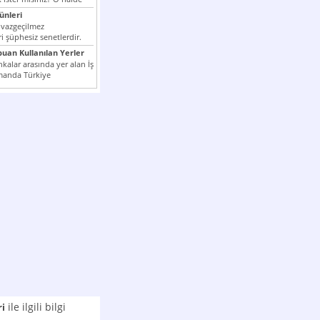
nleri
 vazgeçilmez
i şüphesiz senetlerdir.
n çok kullanılan ödeme
puan Kullanılan Yerler
er...
kalar arasında yer alan İş
manda Türkiye
k milli...
ile ilgili bilgi
ri