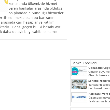
konusunda ülkemizde hizmet
veren bankalar arasında oldukça
ön plandadır. Sunduğu hizmetler
tercih edilmekte olan bu bankanın
arasında cari hesaplar ve katılım
tadır. Bahsi geçen bu iki hesabı ayrı
k daha detaylı bilgi sahibi olmamız
Banka Kredileri
Odeabank Cepte
KREDIM 8444
Giderek büyümek
ülkemiz bankacılı
bir giriş yapmış o
Senetle Kredi Ve
Bankaların sadece
bu hizmeti bazı ş
vermektedir. Sene
Halkbank Vefa K
Ülkemizde mevcu
farklı kesime hit
noktada son...