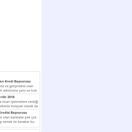
n Kredi Başvurusu
te ve gelişmekte olan
k sektörüne yeni ve hızlı
lan...
rilir 2018
 ticari işletmelere verdiği
irketler bireysel olarak da
tle kredi...
redisi Başvurusu
t olan bankalar pek çok
ap etmek ile beraber bu