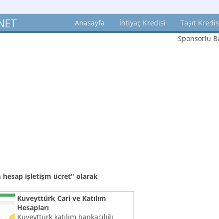
Anasayfa
İhtiyaç Kredisi
Taşıt Kredis
Sponsorlu Ba
 hesap işletişm ücret"
olarak
Kuveyttürk Cari ve Katılım
Hesapları
Kuveyttürk katılım bankacılığı