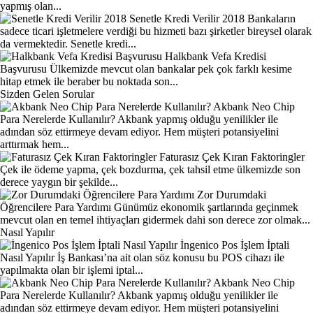
yapmış olan...
Senetle Kredi Verilir 2018
Bankaların
sadece ticari işletmelere verdiği bu hizmeti bazı şirketler bireysel olarak
da vermektedir. Senetle kredi...
Halkbank Vefa Kredisi
Başvurusu
Ülkemizde mevcut olan bankalar pek çok farklı kesime
hitap etmek ile beraber bu noktada son...
Sizden Gelen Sorular
Akbank Neo Chip
Para Nerelerde Kullanılır?
Akbank yapmış olduğu yenilikler ile
adından söz ettirmeye devam ediyor. Hem müşteri potansiyelini
arttırmak hem...
Faturasız Çek Kıran Faktoringler
Çek ile ödeme yapma, çek bozdurma, çek tahsil etme ülkemizde son
derece yaygın bir şekilde...
Zor Durumdaki
Öğrencilere Para Yardımı
Günümüz ekonomik şartlarında geçinmek
mevcut olan en temel ihtiyaçları gidermek dahi son derece zor olmak...
Nasıl Yapılır
İngenico Pos İşlem İptali
Nasıl Yapılır
İş Bankası’na ait olan söz konusu bu POS cihazı ile
yapılmakta olan bir işlemi iptal...
Akbank Neo Chip
Para Nerelerde Kullanılır?
Akbank yapmış olduğu yenilikler ile
adından söz ettirmeye devam ediyor. Hem müşteri potansiyelini