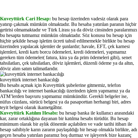
Kuveyttürk Cari Hesap:
bu hesap üzerinden vadesiz olarak para
yatırıp çakmak mümkün olmaktadır. Bu hesaba yatırılan paranın hiçbir
getirisi olmamaktadır ve Türk Lirası ya da döviz cinsinden paralarımızı
bu hesapta tutmamız mümkün olmaktadır. Söz konusu bu hesap için
hiçbir şekilde hesap işletim ücreti tahsil edilmemekle birlikte bu hesap
üzerinden yapılacak işlemler de şunlardır; havale, EFT, çek karnesi
işlemleri, kredi kartı borcu ödemeleri, kredi ödemeleri, yapmamız
gereken tüm ödemeler( fatura, kira ya da prim ödemeleri gibi), senet
tahsilatları, çek tahsilatları, döviz işlemleri, düzenli ödeme ya da altın,
döviz alım satım talimatlarıdır.
kuveyttürk internet bankacılığı
Bu hesabı açmak için Kuveyttürk şubelerine gitmemiz, telefon
bankacılığı ve internet bankacılığı üzerinden işlem yapmamız ya da
ATM’lerden başvuru yapmamız mümkündür. Gerekli belgeler ise,
nüfus cüzdanı, sürücü belgesi ya da pasaporttan herhangi biri, adres
teyit belgesi olarak ikametgâhtır.
Kuveyttürk Katılım Hesabı:
bu hesap banka ile kullanıcı arasındaki
kar, zarar ortaklığına dayanan bir katılma hesabı türüdür. Bu hesap
minimum olarak bir aylık dönemle açılabilen ve vade tarihi itibarı ile
hesap sahibiyle karın zararın paylaşıldığı bir hesap olmakla birlikte, adı
geçen hesaba yatırılan paramız boş durmaz ve işleyerek bize kazanç