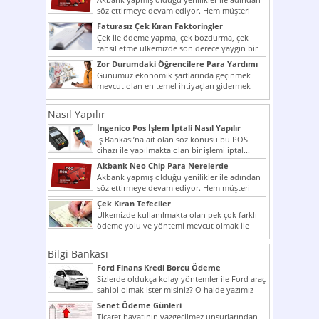
söz ettirmeye devam ediyor. Hem müşteri
potansiyelini arttırmak hem...
Faturasız Çek Kıran Faktoringler
Çek ile ödeme yapma, çek bozdurma, çek
tahsil etme ülkemizde son derece yaygın bir
şekilde...
Zor Durumdaki Öğrencilere Para Yardımı
Günümüz ekonomik şartlarında geçinmek
mevcut olan en temel ihtiyaçları gidermek
dahi son derece zor olmak...
Nasıl Yapılır
İngenico Pos İşlem İptali Nasıl Yapılır
İş Bankası’na ait olan söz konusu bu POS
cihazı ile yapılmakta olan bir işlemi iptal...
Akbank Neo Chip Para Nerelerde
Kullanılır?
Akbank yapmış olduğu yenilikler ile adından
söz ettirmeye devam ediyor. Hem müşteri
potansiyelini arttırmak hem...
Çek Kıran Tefeciler
Ülkemizde kullanılmakta olan pek çok farklı
ödeme yolu ve yöntemi mevcut olmak ile
beraber bunlar...
Bilgi Bankası
Ford Finans Kredi Borcu Ödeme
Sizlerde oldukça kolay yöntemler ile Ford araç
sahibi olmak ister misiniz? O halde yazımız
ilginizi...
Senet Ödeme Günleri
Ticaret hayatının vazgeçilmez unsurlarından