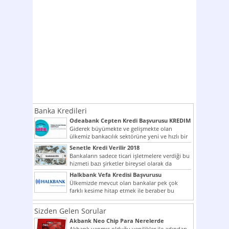
Banka Kredileri
Odeabank Cepten Kredi Başvurusu KREDIM
8444
Giderek büyümekte ve gelişmekte olan
ülkemiz bankacılık sektörüne yeni ve hızlı bir
giriş yapmış olan...
Senetle Kredi Verilir 2018
Bankaların sadece ticari işletmelere verdiği bu
hizmeti bazı şirketler bireysel olarak da
vermektedir. Senetle kredi...
Halkbank Vefa Kredisi Başvurusu
Ülkemizde mevcut olan bankalar pek çok
farklı kesime hitap etmek ile beraber bu
noktada son...
Sizden Gelen Sorular
Akbank Neo Chip Para Nerelerde
Kullanılır?
Akbank yapmış olduğu yenilikler ile adından