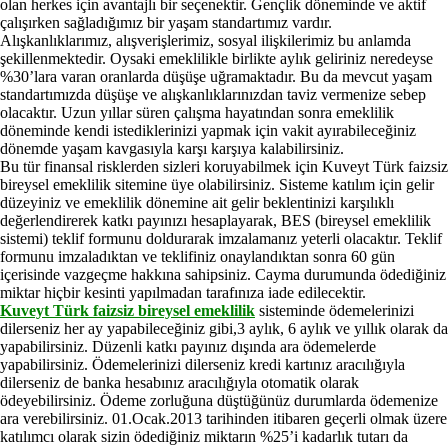
olan herkes için avantajlı bir seçenektir. Gençlik döneminde ve aktif
çalışırken sağladığımız bir yaşam standartımız vardır.
Alışkanlıklarımız,
alışverişlerimiz, sosyal ilişkilerimiz bu anlamda
şekillenmektedir. Oysaki emeklilikle birlikte aylık geliriniz neredeyse
%30’lara varan oranlarda düşüşe uğramaktadır. Bu da mevcut yaşam
standartımızda düşüşe ve alışkanlıklarınızdan taviz vermenize sebep
olacaktır. Uzun yıllar süren çalışma hayatından sonra emeklilik
döneminde kendi istediklerinizi yapmak için vakit ayırabileceğiniz
dönemde yaşam kavgasıyla karşı karşıya kalabilirsiniz.
Bu tür finansal risklerden sizleri koruyabilmek için Kuveyt Türk faizsiz
bireysel emeklilik sitemine üye olabilirsiniz. Sisteme katılım için gelir
düzeyiniz ve emeklilik dönemine ait gelir beklentinizi karşılıklı
değerlendirerek katkı payınızı hesaplayarak, BES (bireysel emeklilik
sistemi) teklif formunu doldurarak imzalamanız yeterli olacaktır. Teklif
formunu imzaladıktan ve teklifiniz onaylandıktan sonra 60 gün
içerisinde vazgeçme hakkına sahipsiniz. Cayma durumunda ödediğiniz
miktar hiçbir kesinti yapılmadan tarafınıza iade edilecektir.
Kuveyt Türk faizsiz bireysel emeklilik
sisteminde ödemelerinizi
dilerseniz her ay yapabileceğiniz gibi,3 aylık, 6 aylık ve yıllık olarak da
yapabilirsiniz. Düzenli katkı payınız dışında ara ödemelerde
yapabilirsiniz. Ödemelerinizi dilerseniz kredi kartınız aracılığıyla
dilerseniz de banka hesabınız aracılığıyla otomatik olarak
ödeyebilirsiniz. Ödeme zorluğuna düştüğünüz durumlarda ödemenize
ara verebilirsiniz. 01.Ocak.2013 tarihinden itibaren geçerli olmak üzere
katılımcı olarak sizin ödediğiniz miktarın %25’i kadarlık tutarı da