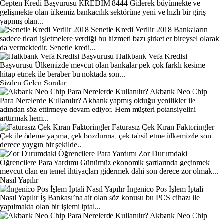
Cepten Kredi Başvurusu KREDIM 8444
Giderek büyümekte ve
gelişmekte olan ülkemiz bankacılık sektörüne yeni ve hızlı bir giriş
yapmış olan...
Senetle Kredi Verilir 2018
Bankaların
sadece ticari işletmelere verdiği bu hizmeti bazı şirketler bireysel olarak
da vermektedir. Senetle kredi...
Halkbank Vefa Kredisi
Başvurusu
Ülkemizde mevcut olan bankalar pek çok farklı kesime
hitap etmek ile beraber bu noktada son...
Sizden Gelen Sorular
Akbank Neo Chip
Para Nerelerde Kullanılır?
Akbank yapmış olduğu yenilikler ile
adından söz ettirmeye devam ediyor. Hem müşteri potansiyelini
arttırmak hem...
Faturasız Çek Kıran Faktoringler
Çek ile ödeme yapma, çek bozdurma, çek tahsil etme ülkemizde son
derece yaygın bir şekilde...
Zor Durumdaki
Öğrencilere Para Yardımı
Günümüz ekonomik şartlarında geçinmek
mevcut olan en temel ihtiyaçları gidermek dahi son derece zor olmak...
Nasıl Yapılır
İngenico Pos İşlem İptali
Nasıl Yapılır
İş Bankası’na ait olan söz konusu bu POS cihazı ile
yapılmakta olan bir işlemi iptal...
Akbank Neo Chip