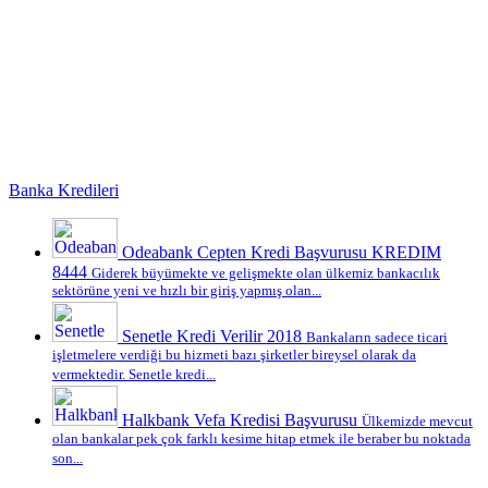
Banka Kredileri
Odeabank Cepten Kredi Başvurusu KREDIM
8444
Giderek büyümekte ve gelişmekte olan ülkemiz bankacılık
sektörüne yeni ve hızlı bir giriş yapmış olan...
Senetle Kredi Verilir 2018
Bankaların sadece ticari
işletmelere verdiği bu hizmeti bazı şirketler bireysel olarak da
vermektedir. Senetle kredi...
Halkbank Vefa Kredisi Başvurusu
Ülkemizde mevcut
olan bankalar pek çok farklı kesime hitap etmek ile beraber bu noktada
son...