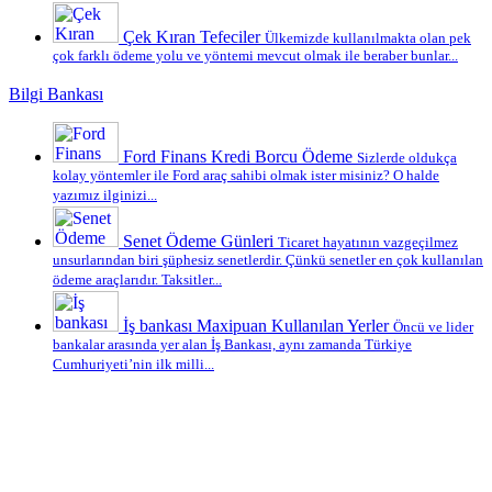
Çek Kıran Tefeciler
Ülkemizde kullanılmakta olan pek
çok farklı ödeme yolu ve yöntemi mevcut olmak ile beraber bunlar...
Bilgi Bankası
Ford Finans Kredi Borcu Ödeme
Sizlerde oldukça
kolay yöntemler ile Ford araç sahibi olmak ister misiniz? O halde
yazımız ilginizi...
Senet Ödeme Günleri
Ticaret hayatının vazgeçilmez
unsurlarından biri şüphesiz senetlerdir. Çünkü senetler en çok kullanılan
ödeme araçlarıdır. Taksitler...
İş bankası Maxipuan Kullanılan Yerler
Öncü ve lider
bankalar arasında yer alan İş Bankası, aynı zamanda Türkiye
Cumhuriyeti’nin ilk milli...