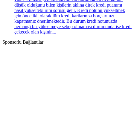
düşük olduğunu bilen kişilerin aklına direk kredi puanımı
nasıl yükseltebilirim sorusu gelir. Kredi notunu yükseltmek
için öncelikli olarak tüm kredi kartlarınızı borçlarınızı
kapatmanız önerilmektedir. Bu durum kredi notunuzda
herhangi bir yükselmeye sebep olmaması durumunda ise kredi
çekecek olan kişinin...
Sponsorlu Bağlantılar