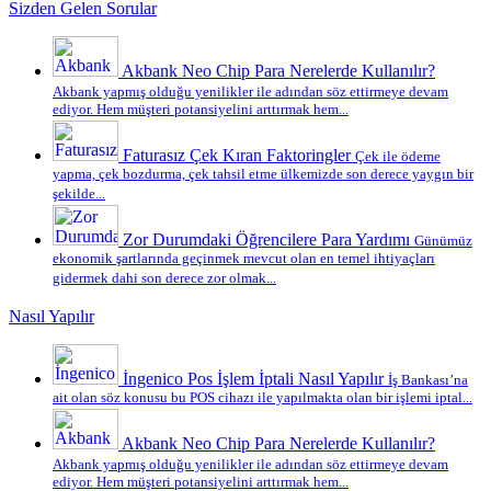
Sizden Gelen Sorular
Akbank Neo Chip Para Nerelerde Kullanılır?
Akbank yapmış olduğu yenilikler ile adından söz ettirmeye devam
ediyor. Hem müşteri potansiyelini arttırmak hem...
Faturasız Çek Kıran Faktoringler
Çek ile ödeme
yapma, çek bozdurma, çek tahsil etme ülkemizde son derece yaygın bir
şekilde...
Zor Durumdaki Öğrencilere Para Yardımı
Günümüz
ekonomik şartlarında geçinmek mevcut olan en temel ihtiyaçları
gidermek dahi son derece zor olmak...
Nasıl Yapılır
İngenico Pos İşlem İptali Nasıl Yapılır
İş Bankası’na
ait olan söz konusu bu POS cihazı ile yapılmakta olan bir işlemi iptal...
Akbank Neo Chip Para Nerelerde Kullanılır?
Akbank yapmış olduğu yenilikler ile adından söz ettirmeye devam
ediyor. Hem müşteri potansiyelini arttırmak hem...