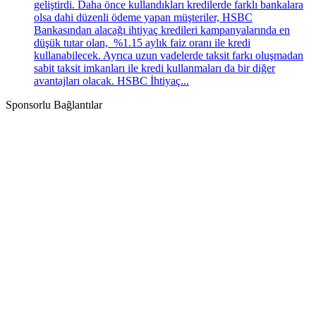
geliştirdi. Daha önce kullandıkları kredilerde farklı bankalara
olsa dahi düzenli ödeme yapan müşteriler, HSBC
Bankasından alacağı ihtiyaç kredileri kampanyalarında en
düşük tutar olan, %1.15 aylık faiz oranı ile kredi
kullanabilecek. Ayrıca uzun vadelerde taksit farkı oluşmadan
sabit taksit imkanları ile kredi kullanmaları da bir diğer
avantajları olacak. HSBC İhtiyaç...
Sponsorlu Bağlantılar