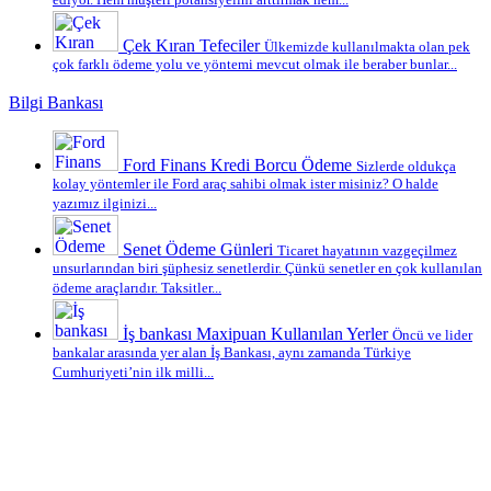
ediyor. Hem müşteri potansiyelini arttırmak hem...
Çek Kıran Tefeciler
Ülkemizde kullanılmakta olan pek
çok farklı ödeme yolu ve yöntemi mevcut olmak ile beraber bunlar...
Bilgi Bankası
Ford Finans Kredi Borcu Ödeme
Sizlerde oldukça
kolay yöntemler ile Ford araç sahibi olmak ister misiniz? O halde
yazımız ilginizi...
Senet Ödeme Günleri
Ticaret hayatının vazgeçilmez
unsurlarından biri şüphesiz senetlerdir. Çünkü senetler en çok kullanılan
ödeme araçlarıdır. Taksitler...
İş bankası Maxipuan Kullanılan Yerler
Öncü ve lider
bankalar arasında yer alan İş Bankası, aynı zamanda Türkiye
Cumhuriyeti’nin ilk milli...