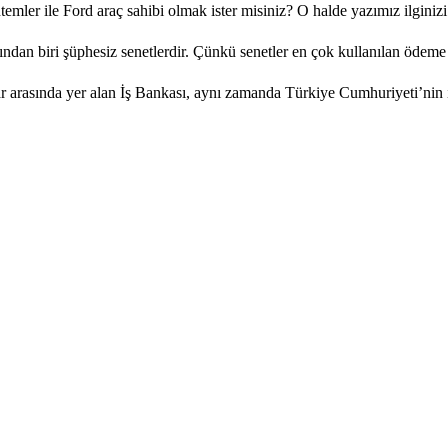
emler ile Ford araç sahibi olmak ister misiniz? O halde yazımız ilginizi.
ndan biri şüphesiz senetlerdir. Çünkü senetler en çok kullanılan ödeme ar
r arasında yer alan İş Bankası, aynı zamanda Türkiye Cumhuriyeti’nin il