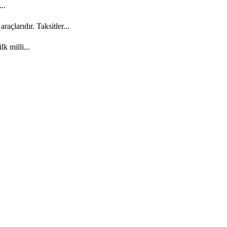
..
açlarıdır. Taksitler...
k milli...