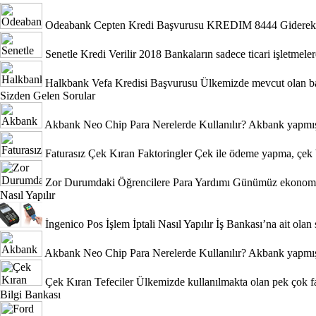
Odeabank Cepten Kredi Başvurusu KREDIM 8444
Giderek 
Senetle Kredi Verilir 2018
Bankaların sadece ticari işletmeler
Halkbank Vefa Kredisi Başvurusu
Ülkemizde mevcut olan ban
Sizden Gelen Sorular
Akbank Neo Chip Para Nerelerde Kullanılır?
Akbank yapmış 
Faturasız Çek Kıran Faktoringler
Çek ile ödeme yapma, çek b
Zor Durumdaki Öğrencilere Para Yardımı
Günümüz ekonomik 
Nasıl Yapılır
İngenico Pos İşlem İptali Nasıl Yapılır
İş Bankası’na ait olan 
Akbank Neo Chip Para Nerelerde Kullanılır?
Akbank yapmış 
Çek Kıran Tefeciler
Ülkemizde kullanılmakta olan pek çok fa
Bilgi Bankası