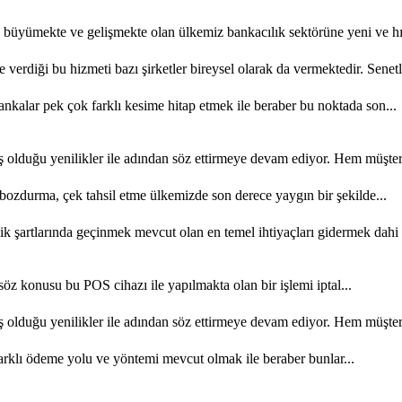
büyümekte ve gelişmekte olan ülkemiz bankacılık sektörüne yeni ve hızl
e verdiği bu hizmeti bazı şirketler bireysel olarak da vermektedir. Senetl
kalar pek çok farklı kesime hitap etmek ile beraber bu noktada son...
olduğu yenilikler ile adından söz ettirmeye devam ediyor. Hem müşteri 
ozdurma, çek tahsil etme ülkemizde son derece yaygın bir şekilde...
şartlarında geçinmek mevcut olan en temel ihtiyaçları gidermek dahi 
söz konusu bu POS cihazı ile yapılmakta olan bir işlemi iptal...
olduğu yenilikler ile adından söz ettirmeye devam ediyor. Hem müşteri 
rklı ödeme yolu ve yöntemi mevcut olmak ile beraber bunlar...