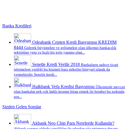
Banka Kredileri
Odeabank Cepten Kredi Başvurusu KREDIM
8444
Giderek büyümekte ve gelişmekte olan ülkemiz bankacılık
sektörüne yeni ve hızlı bir giriş yapmış olan...
Senetle Kredi Verilir 2018
Bankaların sadece ticari
işletmelere verdiği bu hizmeti bazı şirketler bireysel olarak da
vermektedir. Senetle kredi...
Halkbank Vefa Kredisi Başvurusu
Ülkemizde mevcut
olan bankalar pek çok farklı kesime hitap etmek ile beraber bu noktada
son...
Sizden Gelen Sorular
Akbank Neo Chip Para Nerelerde Kullanılır?
Akbank yapmış olduğu yenilikler ile adından söz ettirmeye devam