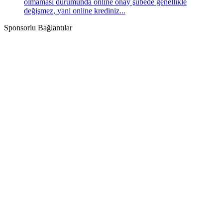
olmaması durumunda online onay şubede genellikle
değişmez, yani online krediniz...
Sponsorlu Bağlantılar