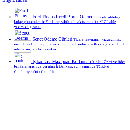
Bilgi Bankası
Ford Finans Kredi Borcu Ödeme
Sizlerde oldukça
kolay yöntemler ile Ford araç sahibi olmak ister misiniz? O halde
yazımız ilginizi...
Senet Ödeme Günleri
Ticaret hayatının vazgeçilmez
unsurlarından biri şüphesiz senetlerdir. Çünkü senetler en çok kullanılan
ödeme araçlarıdır. Taksitler...
İş bankası Maxipuan Kullanılan Yerler
Öncü ve lider
bankalar arasında yer alan İş Bankası, aynı zamanda Türkiye
Cumhuriyeti’nin ilk milli...