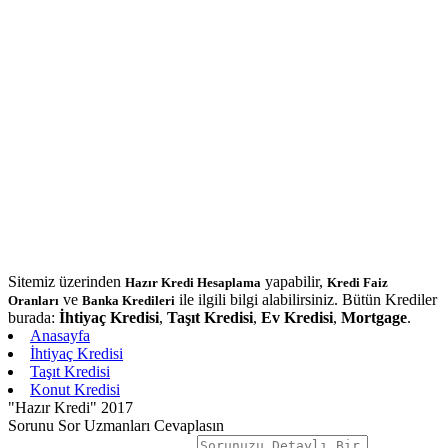
Sitemiz üzerinden
yapabilir,
Hazır Kredi Hesaplama
Kredi Faiz
ve
ile ilgili bilgi alabilirsiniz. Bütün Krediler
Oranları
Banka Kredileri
burada:
İhtiyaç Kredisi
,
Taşıt Kredisi
,
Ev Kredisi
,
Mortgage
.
Anasayfa
İhtiyaç Kredisi
Taşıt Kredisi
Konut Kredisi
"Hazır Kredi" 2017
Sorunu Sor Uzmanları Cevaplasın