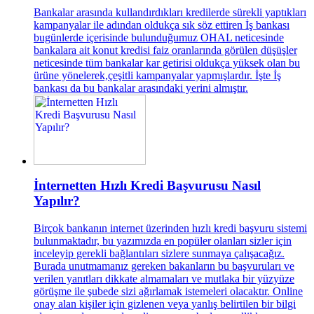
Bankalar arasında kullandırdıkları kredilerde sürekli yaptıkları
kampanyalar ile adından oldukça sık söz ettiren İş bankası
bugünlerde içerisinde bulunduğumuz OHAL neticesinde
bankalara ait konut kredisi faiz oranlarında görülen düşüşler
neticesinde tüm bankalar kar getirisi oldukça yüksek olan bu
ürüne yönelerek,çeşitli kampanyalar yapmışlardır. İşte İş
bankası da bu bankalar arasındaki yerini almıştır.
İnternetten Hızlı Kredi Başvurusu Nasıl
Yapılır?
Birçok bankanın internet üzerinden hızlı kredi başvuru sistemi
bulunmaktadır, bu yazımızda en popüler olanları sizler için
inceleyip gerekli bağlantıları sizlere sunmaya çalışacağız.
Burada unutmamanız gereken bakanların bu başvuruları ve
verilen yanıtları dikkate almamaları ve mutlaka bir yüzyüze
görüşme ile şubede sizi ağırlamak istemeleri olacaktır. Online
onay alan kişiler için gizlenen veya yanlış belirtilen bir bilgi