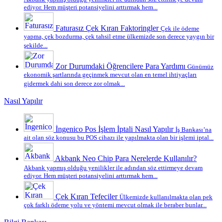
ediyor. Hem müşteri potansiyelini arttırmak hem...
Faturasız Çek Kıran Faktoringler
Çek ile ödeme
yapma, çek bozdurma, çek tahsil etme ülkemizde son derece yaygın bir
şekilde...
Zor Durumdaki Öğrencilere Para Yardımı
Günümüz
ekonomik şartlarında geçinmek mevcut olan en temel ihtiyaçları
gidermek dahi son derece zor olmak...
Nasıl Yapılır
İngenico Pos İşlem İptali Nasıl Yapılır
İş Bankası’na
ait olan söz konusu bu POS cihazı ile yapılmakta olan bir işlemi iptal...
Akbank Neo Chip Para Nerelerde Kullanılır?
Akbank yapmış olduğu yenilikler ile adından söz ettirmeye devam
ediyor. Hem müşteri potansiyelini arttırmak hem...
Çek Kıran Tefeciler
Ülkemizde kullanılmakta olan pek
çok farklı ödeme yolu ve yöntemi mevcut olmak ile beraber bunlar...