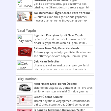
Çek ile ödeme yapma, çek bozdurma, çek
tahsil etme ülkemizde son derece yaygın bir
şekilde...
Zor Durumdaki Öğrencilere Para Yardımı
Günümüz ekonomik şartlarında geçinmek
mevcut olan en temel ihtiyaçları gidermek
dahi son derece zor olmak...
Nasıl Yapılır
İngenico Pos İşlem İptali Nasıl Yapılır
İş Bankası’na ait olan söz konusu bu POS
cihazı ile yapılmakta olan bir işlemi iptal...
Akbank Neo Chip Para Nerelerde
Kullanılır?
Akbank yapmış olduğu yenilikler ile adından
söz ettirmeye devam ediyor. Hem müşteri
potansiyelini arttırmak hem...
Çek Kıran Tefeciler
Ülkemizde kullanılmakta olan pek çok farklı
ödeme yolu ve yöntemi mevcut olmak ile
beraber bunlar...
Bilgi Bankası
Ford Finans Kredi Borcu Ödeme
Sizlerde oldukça kolay yöntemler ile Ford araç
sahibi olmak ister misiniz? O halde yazımız
ilginizi...
Senet Ödeme Günleri
Ticaret hayatının vazgeçilmez unsurlarından
biri şüphesiz senetlerdir. Çünkü senetler en
çok kullanılan ödeme araçlarıdır. Taksitler...
İş bankası Maxipuan Kullanılan Yerler