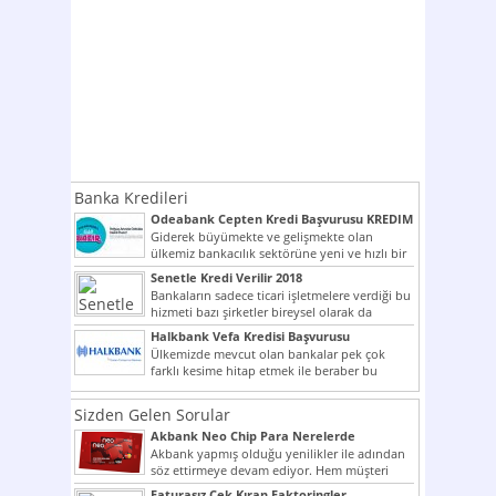
Banka Kredileri
Odeabank Cepten Kredi Başvurusu KREDIM
8444
Giderek büyümekte ve gelişmekte olan
ülkemiz bankacılık sektörüne yeni ve hızlı bir
giriş yapmış olan...
Senetle Kredi Verilir 2018
Bankaların sadece ticari işletmelere verdiği bu
hizmeti bazı şirketler bireysel olarak da
vermektedir. Senetle kredi...
Halkbank Vefa Kredisi Başvurusu
Ülkemizde mevcut olan bankalar pek çok
farklı kesime hitap etmek ile beraber bu
noktada son...
Sizden Gelen Sorular
Akbank Neo Chip Para Nerelerde
Kullanılır?
Akbank yapmış olduğu yenilikler ile adından
söz ettirmeye devam ediyor. Hem müşteri
potansiyelini arttırmak hem...
Faturasız Çek Kıran Faktoringler